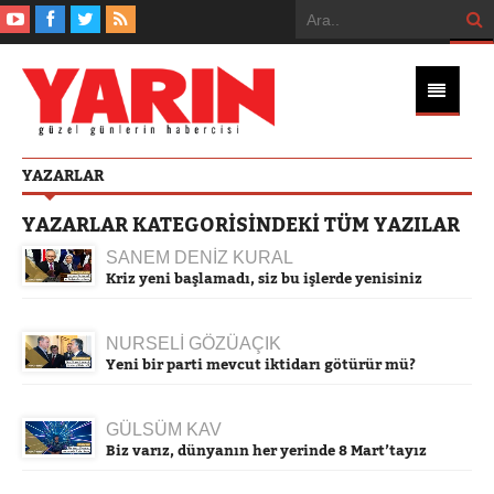
YAZARLAR
YAZARLAR KATEGORİSİNDEKİ TÜM YAZILAR
SANEM DENİZ KURAL
Kriz yeni başlamadı, siz bu işlerde yenisiniz
NURSELİ GÖZÜAÇIK
Yeni bir parti mevcut iktidarı götürür mü?
GÜLSÜM KAV
Biz varız, dünyanın her yerinde 8 Mart’tayız