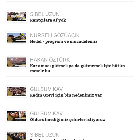
SİBEL UZUN
Rantçılara af yok
NURSELİ GÖZÜAÇIK
Hedef - program ve mücadelemiz
HAKAN ÖZTÜRK
Kar amacı gütmek ya da gütmemek işte bütün
mesele bu
GÜLSÜM KAV
Kadın Grevi için bin nedenimiz var
GÜLSÜM KAV
Öldürülmediğimiz şehirler istiyoruz
SİBEL UZUN