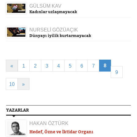
GÜLSÜM KAV
Kadınlar uzlaşmayacak
NURSELİ GÖZÜAÇIK
Dünyayı iyilik kurtarmayacak
8
«
1
2
3
4
5
6
7
9
10
»
YAZARLAR
HAKAN ÖZTÜRK
Hedef, Özne ve İktidar Organı