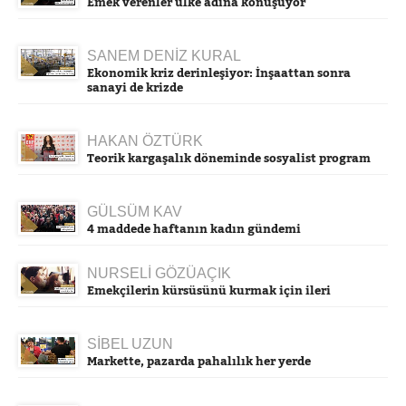
Emek verenler ülke adına konuşuyor
SANEM DENİZ KURAL
Ekonomik kriz derinleşiyor: İnşaattan sonra
sanayi de krizde
HAKAN ÖZTÜRK
Teorik kargaşalık döneminde sosyalist program
GÜLSÜM KAV
4 maddede haftanın kadın gündemi
NURSELİ GÖZÜAÇIK
Emekçilerin kürsüsünü kurmak için ileri
SİBEL UZUN
Markette, pazarda pahalılık her yerde