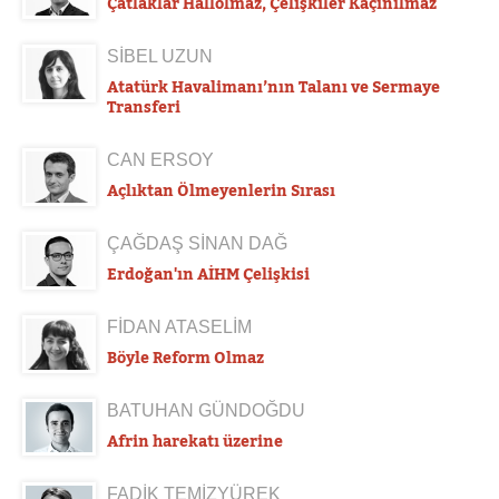
Çatlaklar Hallolmaz, Çelişkiler Kaçınılmaz
SİBEL UZUN
Atatürk Havalimanı’nın Talanı ve Sermaye
Transferi
CAN ERSOY
Açlıktan Ölmeyenlerin Sırası
ÇAĞDAŞ SİNAN DAĞ
Erdoğan'ın AİHM Çelişkisi
FİDAN ATASELİM
Böyle Reform Olmaz
BATUHAN GÜNDOĞDU
Afrin harekatı üzerine
FADİK TEMİZYÜREK