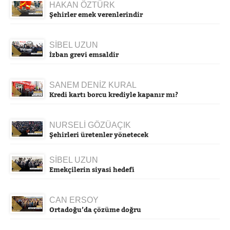
HAKAN ÖZTÜRK
Şehirler emek verenlerindir
SİBEL UZUN
İzban grevi emsaldir
SANEM DENİZ KURAL
Kredi kartı borcu krediyle kapanır mı?
NURSELİ GÖZÜAÇIK
Şehirleri üretenler yönetecek
SİBEL UZUN
Emekçilerin siyasi hedefi
CAN ERSOY
Ortadoğu’da çözüme doğru