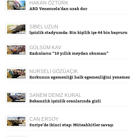
HAKAN ÖZTÜRK
ABD Venezuela'dan uzak dur
SİBEL UZUN
İşsizlik stadyumda: Bin kişilik işe 44 bin başvuru
GÜLSÜM KAV
Kadınların “10 yıllık meydan okuması”
NURSELİ GÖZÜAÇIK
Korkunun egemenliği halk egemenliğini yenemez
SANEM DENİZ KURAL
Bekasızlık işsizlik oranlarında gizli
CAN ERSOY
Suriye’de ikinci etap: Müteahhitler savaşı