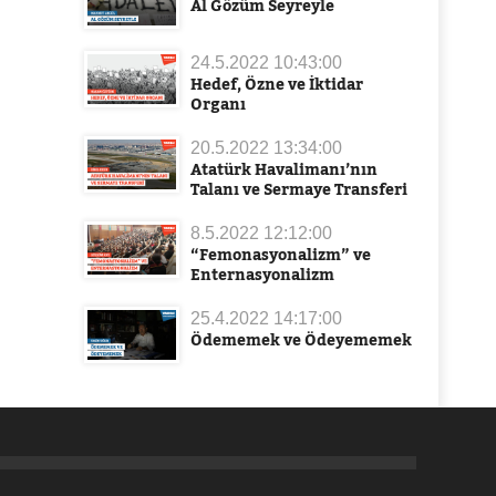
Al Gözüm Seyreyle
24.5.2022 10:43:00
Hedef, Özne ve İktidar
Organı
20.5.2022 13:34:00
Atatürk Havalimanı’nın
Talanı ve Sermaye Transferi
8.5.2022 12:12:00
“Femonasyonalizm” ve
Enternasyonalizm
25.4.2022 14:17:00
Ödememek ve Ödeyememek