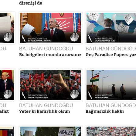
direnişi de
DU
BATUHAN GÜNDOĞDU
BATUHAN GÜNDOĞ
Bu belgeleri mumla ararsınız
Geç Paradise Papers yaz
DU
BATUHAN GÜNDOĞDU
BATUHAN GÜNDOĞ
list
Yeter ki kararlılık olsun
Bağımsızlık hakkı