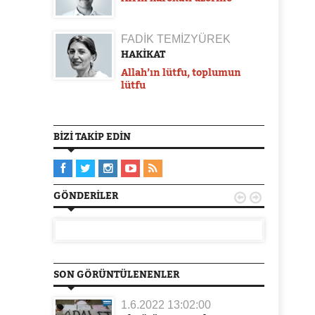
FADİK TEMİZYÜREK
HAKİKAT
Allah’ın lütfu, toplumun
lütfu
BIZI TAKIP EDIN
GÖNDERILER


SON GÖRÜNTÜLENENLER
1.6.2022 13:02:00