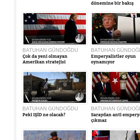
dönemine bir bakış
BATUHAN GÜNDOĞDU
BATUHAN GÜNDOĞ
Çok da yeni olmayan
Emperyalistler oyun
Amerikan stratejisi
oynamıyor
BATUHAN GÜNDOĞDU
BATUHAN GÜNDOĞ
Peki IŞİD ne olacak?
Saraydan anti emperya
çıkmaz