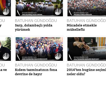
DU
BATUHAN GÜNDOĞDU
BATUHAN GÜNDOĞ
y
Sarp, dolambaçlı yolda
Mücadele etmekle
yürümek
mükellefiz
DU
BATUHAN GÜNDOĞDU
BATUHAN GÜNDOĞ
ma ve
Kıdem tazminatının fona
2014'ten bugüne seçim
devrine de hayır
neler oldu?