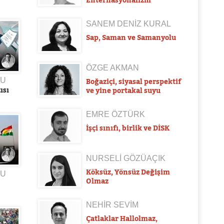
SANEM DENİZ KURAL
Sap, Saman ve Samanyolu
ÖZGE AKMAN
DU
Boğaziçi, siyasal perspektif
ısı
ve yine portakal suyu
EMRE ÖZTÜRK
İşçi sınıfı, birlik ve DİSK
NURSELİ GÖZÜAÇIK
Köksüz, Yönsüz Değişim
DU
Olmaz
NEHİR SEVİM
Çatlaklar Hallolmaz,