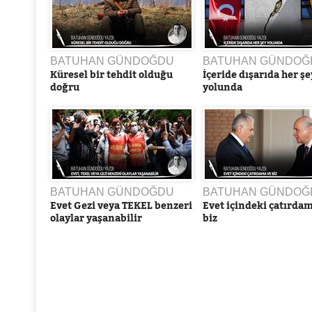
BATUHAN GÜNDOĞDU
BATUHAN GÜNDOĞ
Küresel bir tehdit olduğu
İçeride dışarıda her şe
doğru
yolunda
BATUHAN GÜNDOĞDU
BATUHAN GÜNDOĞ
Evet Gezi veya TEKEL benzeri
Evet içindeki çatırda
olaylar yaşanabilir
biz