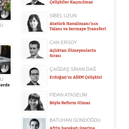
Çelişkiler Kaçınılmaz
SİBEL UZUN
Atatürk Havalimanı’nın
DU
Talanı ve Sermaye Transferi
CAN ERSOY
Açlıktan Ölmeyenlerin
Sırası
ÇAĞDAŞ SİNAN DAĞ
Erdoğan'ın AİHM Çelişkisi
DU
lerde
FİDAN ATASELİM
Böyle Reform Olmaz
BATUHAN GÜNDOĞDU
Afrin harekatı üzerine