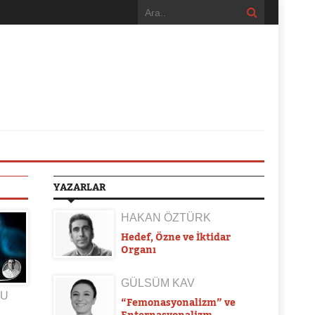
YAZARLAR
HAKAN ÖZTÜRK
Hedef, Özne ve İktidar
Organı
GÜLSÜM KAV
DU
“Femonasyonalizm” ve
Enternasyonalizm