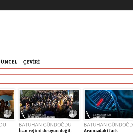
GÜNCEL
ÇEVİRİ
DU
BATUHAN GÜNDOĞDU
BATUHAN GÜNDOĞ
İran rejimi de oyun değil,
Aramızdaki fark