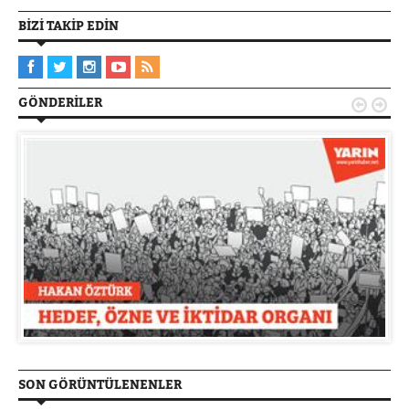
BIZI TAKIP EDIN
GÖNDERILER


SON GÖRÜNTÜLENENLER