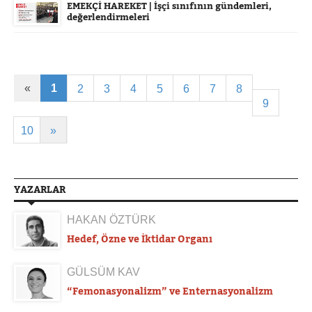
EMEKÇİ HAREKET | İşçi sınıfının gündemleri,
değerlendirmeleri
«
1
2
3
4
5
6
7
8
9
10
»
YAZARLAR
HAKAN ÖZTÜRK
Hedef, Özne ve İktidar Organı
GÜLSÜM KAV
“Femonasyonalizm” ve Enternasyonalizm