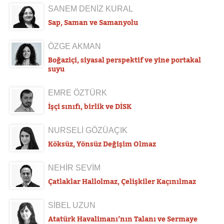
SANEM DENİZ KURAL
Sap, Saman ve Samanyolu
ÖZGE AKMAN
Boğaziçi, siyasal perspektif ve yine portakal
suyu
EMRE ÖZTÜRK
İşçi sınıfı, birlik ve DİSK
NURSELİ GÖZÜAÇIK
Köksüz, Yönsüz Değişim Olmaz
NEHİR SEVİM
Çatlaklar Hallolmaz, Çelişkiler Kaçınılmaz
SİBEL UZUN
Atatürk Havalimanı’nın Talanı ve Sermaye