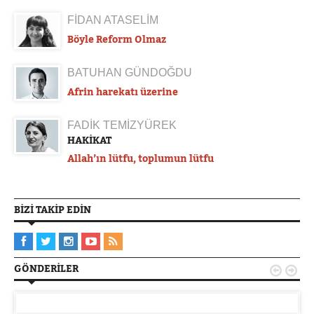
FİDAN ATASELİM
Böyle Reform Olmaz
BATUHAN GÜNDOĞDU
Afrin harekatı üzerine
FADİK TEMİZYÜREK
HAKİKAT
Allah’ın lütfu, toplumun lütfu
BIZI TAKIP EDIN
GÖNDERILER

