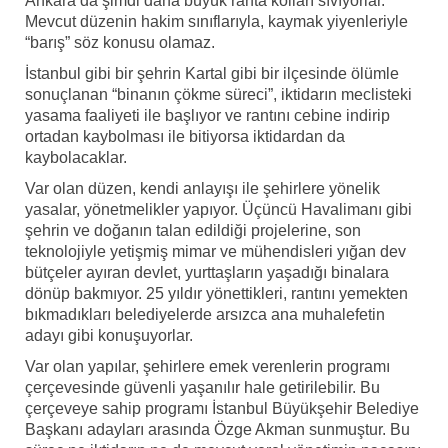
Ankara’da şimdi daha büyük ranta kolları sıvıyorlar.
Mevcut düzenin hakim sınıflarıyla, kaymak yiyenleriyle
“barış” söz konusu olamaz.
İstanbul gibi bir şehrin Kartal gibi bir ilçesinde ölümle
sonuçlanan “binanın çökme süreci”, iktidarın meclisteki
yasama faaliyeti ile başlıyor ve rantını cebine indirip
ortadan kaybolması ile bitiyorsa iktidardan da
kaybolacaklar.
Var olan düzen, kendi anlayışı ile şehirlere yönelik
yasalar, yönetmelikler yapıyor. Üçüncü Havalimanı gibi
şehrin ve doğanın talan edildiği projelerine, son
teknolojiyle yetişmiş mimar ve mühendisleri yığan dev
bütçeler ayıran devlet, yurttaşların yaşadığı binalara
dönüp bakmıyor. 25 yıldır yönettikleri, rantını yemekten
bıkmadıkları belediyelerde arsızca ana muhalefetin
adayı gibi konuşuyorlar.
Var olan yapılar, şehirlere emek verenlerin programı
çerçevesinde güvenli yaşanılır hale getirilebilir. Bu
çerçeveye sahip programı İstanbul Büyükşehir Belediye
Başkanı adayları arasında Özge Akman sunmuştur. Bu