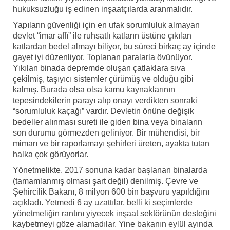
hukuksuzluğu iş edinen inşaatçılarda aranmalıdır.
Yapıların güvenliği için en ufak sorumluluk almayan
devlet “imar affı” ile ruhsatlı katların üstüne çıkılan
katlardan bedel almayı biliyor, bu süreci birkaç ay içinde
gayet iyi düzenliyor. Toplanan paralarla övünüyor.
Yıkılan binada depremde oluşan çatlaklara sıva
çekilmiş, taşıyıcı sistemler çürümüş ve olduğu gibi
kalmış. Burada olsa olsa kamu kaynaklarının
tepesindekilerin parayı alıp onayı verdikten sonraki
“sorumluluk kaçağı” vardır. Devletin önüne değişik
bedeller alınması sureti ile giden bina veya binaların
son durumu görmezden geliniyor. Bir mühendisi, bir
mimarı ve bir raporlamayı şehirleri üreten, ayakta tutan
halka çok görüyorlar.
Yönetmelikte, 2017 sonuna kadar başlanan binalarda
(tamamlanmış olması şart değil) denilmiş. Çevre ve
Şehircilik Bakanı, 8 milyon 600 bin başvuru yapıldığını
açıkladı. Yetmedi 6 ay uzattılar, belli ki seçimlerde
yönetmeliğin rantını yiyecek inşaat sektörünün desteğini
kaybetmeyi göze alamadılar. Yine bakanın eylül ayında