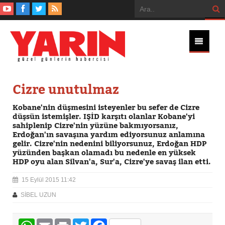
Cizre unutulmaz
Kobane'nin düşmesini isteyenler bu sefer de Cizre
düşsün istemişler. IŞİD karşıtı olanlar Kobane'yi
sahiplenip Cizre'nin yüzüne bakmıyorsanız,
Erdoğan'ın savaşına yardım ediyorsunuz anlamına
gelir. Cizre'nin nedenini biliyorsunuz, Erdoğan HDP
yüzünden başkan olamadı bu nedenle en yüksek
HDP oyu alan Silvan'a, Sur'a, Cizre'ye savaş ilan etti.
15 Eylül 2015 11:42
SİBEL UZUN
WhatsApp
Email
Print
Twitter
Facebook