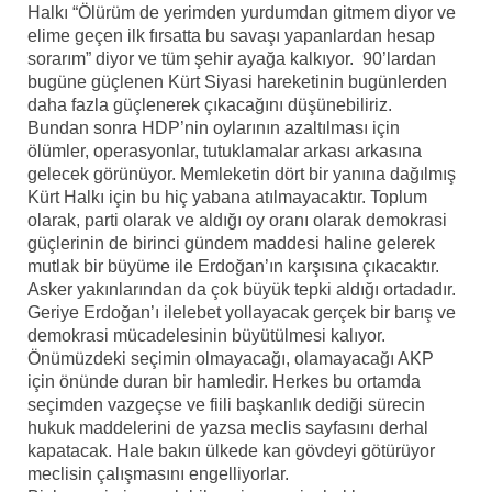
Halkı “Ölürüm de yerimden yurdumdan gitmem diyor ve
elime geçen ilk fırsatta bu savaşı yapanlardan hesap
sorarım” diyor ve tüm şehir ayağa kalkıyor. 90’lardan
bugüne güçlenen Kürt Siyasi hareketinin bugünlerden
daha fazla güçlenerek çıkacağını düşünebiliriz.
Bundan sonra HDP’nin oylarının azaltılması için
ölümler, operasyonlar, tutuklamalar arkası arkasına
gelecek görünüyor. Memleketin dört bir yanına dağılmış
Kürt Halkı için bu hiç yabana atılmayacaktır. Toplum
olarak, parti olarak ve aldığı oy oranı olarak demokrasi
güçlerinin de birinci gündem maddesi haline gelerek
mutlak bir büyüme ile Erdoğan’ın karşısına çıkacaktır.
Asker yakınlarından da çok büyük tepki aldığı ortadadır.
Geriye Erdoğan’ı ilelebet yollayacak gerçek bir barış ve
demokrasi mücadelesinin büyütülmesi kalıyor.
Önümüzdeki seçimin olmayacağı, olamayacağı AKP
için önünde duran bir hamledir. Herkes bu ortamda
seçimden vazgeçse ve fiili başkanlık dediği sürecin
hukuk maddelerini de yazsa meclis sayfasını derhal
kapatacak. Hale bakın ülkede kan gövdeyi götürüyor
meclisin çalışmasını engelliyorlar.