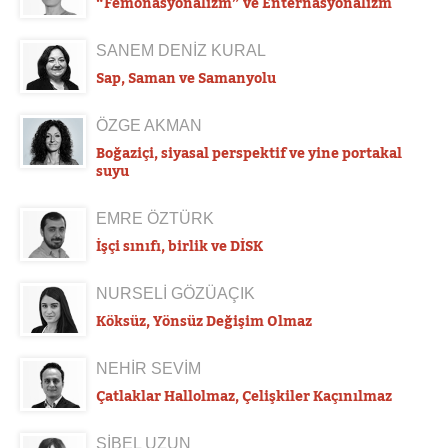
“Femonasyonalizm” ve Enternasyonalizm
SANEM DENİZ KURAL
Sap, Saman ve Samanyolu
ÖZGE AKMAN
Boğaziçi, siyasal perspektif ve yine portakal
suyu
EMRE ÖZTÜRK
İşçi sınıfı, birlik ve DİSK
NURSELİ GÖZÜAÇIK
Köksüz, Yönsüz Değişim Olmaz
NEHİR SEVİM
Çatlaklar Hallolmaz, Çelişkiler Kaçınılmaz
SİBEL UZUN