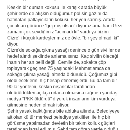
Keskin bir duman kokusu ile karışık arada büyük
şehirlerde de alışkın olduğumuz polisin gazını da
hatırlatan patlayıcıların kokusu her yeri sarmış. Arada
çocukları görünce “geçmiş olsun” diyoruz ama hani Gezi
zamanı çok sevdiğimiz “acımadı ki” vardı ya bizim
Cizre’li küçük kardeşlerimiz de öyle, “bir şey olmadı ki”
diyor.
Cizre'de sokağa çıkma yasağı denince o gün siviller de
hedef alındı şeklinde anlamalısınız. Kaç sivilin öleceği
inanın her an belli değil. Cemile de, sokakta çöp
toplayarak geçinen 75 yaşındaki Mehmet amca da
sokağa çıkma yasağı altında öldürüldü. Çoğumuz gibi
ölebileceklerini hiç hesap etmemişlerdi. Bu da tam bir
90’lar yöntemi, keskin nişancılar tarafından
öldürüldükleri açıkça ortada olmasına rağmen yandaş
medya “PKK öldürdü” diyerek insanların kim vurduya
gitmesine neden olmak istiyor.
Şehir yasak kalktığında bile abluka altında. Belediyeye
ait olan kültür merkezi belediye yetkilileri ile hiç bir
görüşme yapılmadan devletin bir takım kolluk güçleri
tarafından işgal edilmiş. Şehri tam gören yerde olduğu