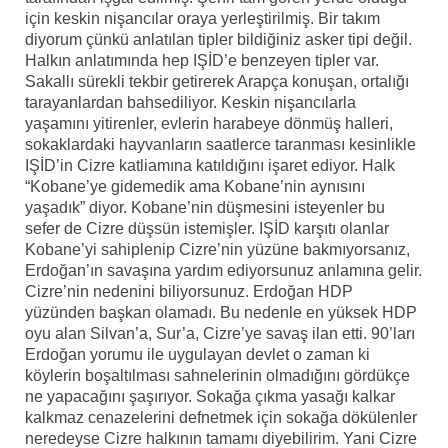
için keskin nişancılar oraya yerleştirilmiş. Bir takım
diyorum çünkü anlatılan tipler bildiğiniz asker tipi değil.
Halkın anlatımında hep IŞİD’e benzeyen tipler var.
Sakallı sürekli tekbir getirerek Arapça konuşan, ortalığı
tarayanlardan bahsediliyor. Keskin nişancılarla
yaşamını yitirenler, evlerin harabeye dönmüş halleri,
sokaklardaki hayvanların saatlerce taranması kesinlikle
IŞİD’in Cizre katliamına katıldığını işaret ediyor. Halk
“Kobane’ye gidemedik ama Kobane’nin aynısını
yaşadık” diyor. Kobane’nin düşmesini isteyenler bu
sefer de Cizre düşsün istemişler. IŞİD karşıtı olanlar
Kobane’yi sahiplenip Cizre’nin yüzüne bakmıyorsanız,
Erdoğan’ın savaşına yardım ediyorsunuz anlamına gelir.
Cizre’nin nedenini biliyorsunuz. Erdoğan HDP
yüzünden başkan olamadı. Bu nedenle en yüksek HDP
oyu alan Silvan’a, Sur’a, Cizre’ye savaş ilan etti. 90’ları
Erdoğan yorumu ile uygulayan devlet o zaman ki
köylerin boşaltılması sahnelerinin olmadığını gördükçe
ne yapacağını şaşırıyor. Sokağa çıkma yasağı kalkar
kalkmaz cenazelerini defnetmek için sokağa dökülenler
neredeyse Cizre halkının tamamı diyebilirim. Yani Cizre