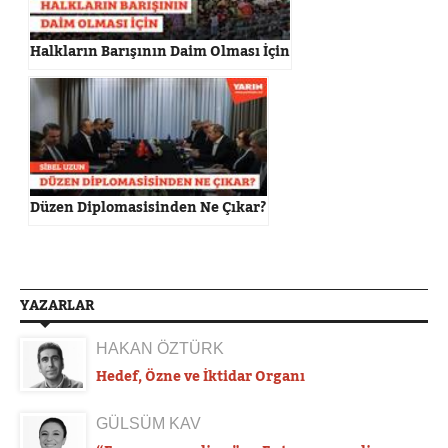
Halkların Barışının Daim Olması İçin
Düzen Diplomasisinden Ne Çıkar?
YAZARLAR
HAKAN ÖZTÜRK
Hedef, Özne ve İktidar Organı
GÜLSÜM KAV