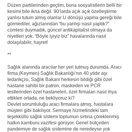
Düzen partilerinden geçtim, buna sosyalistlerin belli bir
kesimi bile ikna değil. 90’larda açık açık özelleştirme
yanlısı tutum almış olanlar U dönüşü yapma gereği bile
görmediler, ağızlarından “bu yanlışı nasıl yaptık?”
cümlesi duymadık, güncel antikapitalist olmaya da
niyetleri yok. “Böyle iyiyiz biz” havalarında nasıl
dolaşılabilir, hayret!
**
Sağlık alanında aracılar her yeri tutmuş durumda. Aracı
firma (Keymen) Sağlık Bakanlığı’nın 40 yıldır aşı
tedarikçisi, Sağlık Bakanı herkesin bildiği gibi özel
hastane sahibi bir patron, maskeden ve PCR
testlerinden özel hastaneleri, özel firmaları nasıl ihya
ettikleri ortada, ne bekliyoruz ki?
Devlet sorumluluğu aracı firmalara atmış, hastalara
müşteri gibi bakılıyor. Sermaye hizmetindeki tam
teşekküllü sağlık sistemi toplumun sırtına çöreklenmiş
halkın kamburu vazifesi görüyor. Genel bütçeden
pandemiye de sağlık sistemine de neredeyse yok