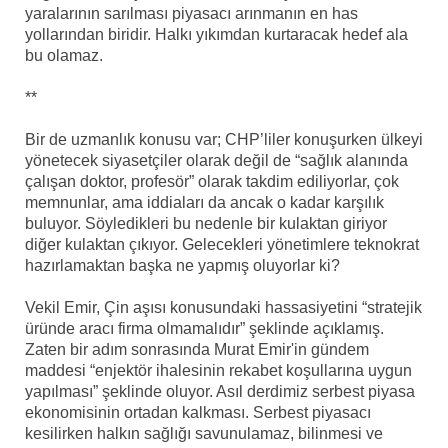
yaralarının sarılması piyasacı arınmanın en has
yollarından biridir. Halkı yıkımdan kurtaracak hedef ala
bu olamaz.
**
Bir de uzmanlık konusu var; CHP’liler konuşurken ülkeyi
yönetecek siyasetçiler olarak değil de “sağlık alanında
çalışan doktor, profesör” olarak takdim ediliyorlar, çok
memnunlar, ama iddiaları da ancak o kadar karşılık
buluyor. Söyledikleri bu nedenle bir kulaktan giriyor
diğer kulaktan çıkıyor. Gelecekleri yönetimlere teknokrat
hazırlamaktan başka ne yapmış oluyorlar ki?
Vekil Emir, Çin aşısı konusundaki hassasiyetini “stratejik
üründe aracı firma olmamalıdır” şeklinde açıklamış.
Zaten bir adım sonrasında Murat Emir'in gündem
maddesi “enjektör ihalesinin rekabet koşullarına uygun
yapılması” şeklinde oluyor. Asıl derdimiz serbest piyasa
ekonomisinin ortadan kalkması. Serbest piyasacı
kesilirken halkın sağlığı savunulamaz, bilinmesi ve