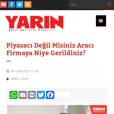
Piyasacı Değil Misiniz Aracı
Firmaya Niye Gerildiniz?
***
09 Ocak 2021 13:36
SİBEL UZUN
WhatsApp
Email
Print
Twitter
Facebook