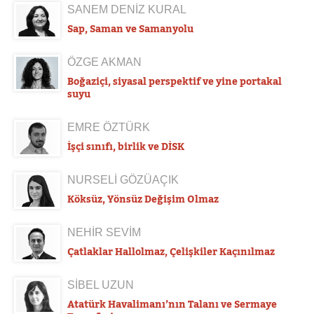
SANEM DENİZ KURAL
Sap, Saman ve Samanyolu
ÖZGE AKMAN
Boğaziçi, siyasal perspektif ve yine portakal
suyu
EMRE ÖZTÜRK
İşçi sınıfı, birlik ve DİSK
NURSELİ GÖZÜAÇIK
Köksüz, Yönsüz Değişim Olmaz
NEHİR SEVİM
Çatlaklar Hallolmaz, Çelişkiler Kaçınılmaz
SİBEL UZUN
Atatürk Havalimanı’nın Talanı ve Sermaye