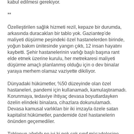
kabul edilmesi gerekiyor.
**
Özelleştirilen sağlık hizmeti rezil, kepaze bir durumda,
arkasında duracakları bir tablo yok. Gaziantep'de
maliyeti düşürme peşindeki özel hastanelerden birinde,
yoğun bakım ünitesinde yangın çıktı, 12 insan hayatını
kaybetti. Şehir hastanelerinin varlığı başlı başına rant
elde etmek üzerine kurulu, her metrekaresi maliyeti
düşürme amaçlı planlanmış olduğu için o dev binalar
yaraya merhem olamaz vaziyette dikiliyor.
Dünyadaki hükümetler, %50 düzeyinde olan özel
hastaneleri, pandemi için kullanamadı, kamulaştıramadı.
Korunmaya, tedaviye ihtiyaç devasa boyutlardayken
özelin elindeki binalara, cihazlara dokunulamadı.
Devasa kamusal varlıkları bir iki imzayla özele satan
kapitalist hükümetler, pandemide özel hastanelerin
önünden geçemediler.
Tablonun ağırlığı ne iyi ki pek çok sınıf mücadelesine