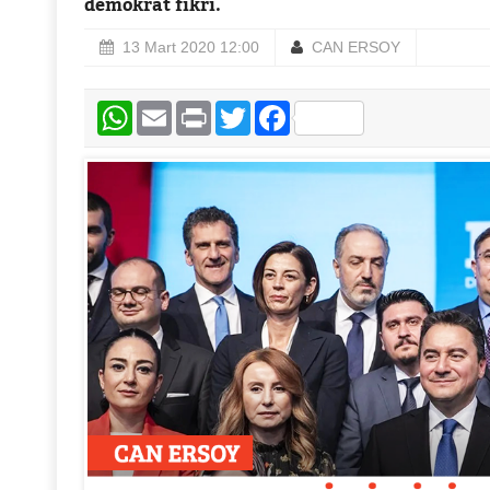
demokrat fikri.
13 Mart 2020 12:00
CAN ERSOY
WhatsApp
Email
Print
Twitter
Facebook