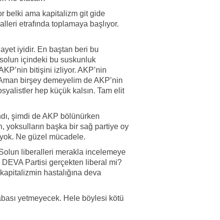
or belki ama kapitalizm git gide
alleri etrafında toplamaya başlıyor.
ayet iyidir. En baştan beri bu
olun içindeki bu suskunluk
KP’nin bitişini izliyor. AKP’nin
ar. Aman birşey demeyelim de AKP’nin
syalistler hep küçük kalsın. Tam elit
ndı, şimdi de AKP bölünürken
 yoksulların başka bir sağ partiye oy
i yok. Ne güzel mücadele.
Solun liberalleri merakla incelemeye
i DEVA Partisi gerçekten liberal mi?
kapitalizmin hastalığına deva
çabası yetmeyecek. Hele böylesi kötü