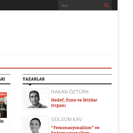
ARI
YAZARLAR
HAKAN ÖZTÜRK
Hedef, Özne ve İktidar
Organı
GÜLSÜM KAV
in
“Femonasyonalizm” ve
Enternasyonalizm