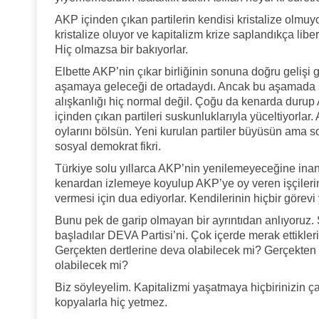
AKP içinden çıkan partilerin kendisi kristalize olmuy
kristalize oluyor ve kapitalizm krize saplandıkça liber
Hiç olmazsa bir bakıyorlar.
Elbette AKP’nin çıkar birliğinin sonuna doğru gelişi g
aşamaya geleceği de ortadaydı. Ancak bu aşamada s
alışkanlığı hiç normal değil. Çoğu da kenarda durup A
içinden çıkan partileri suskunluklarıyla yüceltiyorl
oylarını bölsün. Yeni kurulan partiler büyüsün ama so
sosyal demokrat fikri.
Türkiye solu yıllarca AKP’nin yenilemeyeceğine ina
kenardan izlemeye koyulup AKP’ye oy veren işçilerin,
vermesi için dua ediyorlar. Kendilerinin hiçbir görev
Bunu pek de garip olmayan bir ayrıntıdan anlıyoruz. 
başladılar DEVA Partisi’ni. Çok içerde merak ettikler
Gerçekten dertlerine deva olabilecek mi? Gerçekten 
olabilecek mi?
Biz söyleyelim. Kapitalizmi yaşatmaya hiçbirinizin 
kopyalarla hiç yetmez.