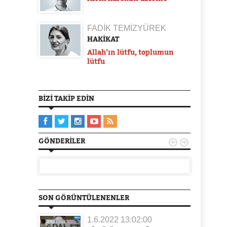
FADİK TEMİZYÜREK
HAKİKAT
Allah’ın lütfu, toplumun
lütfu
BIZI TAKIP EDIN
GÖNDERILER


SON GÖRÜNTÜLENENLER
1.6.2022 13:02:00