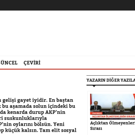
GÜNCEL
ÇEVİRİ
YAZARIN DİĞER YAZIL
 gelişi gayet iyidir. En baştan
k bu aşamada solun içindeki bu
u da kenarda durup AKP’nin
eri suskunluklarıyla
Açlıktan Ölmeyenler
’nin oylarını bölsün. Yeni
Sırası
p küçük kalsın. Tam elit sosyal