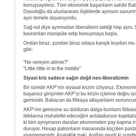
konuşsaydınız. Tüm ekonomik başarıların sahibi Bab
Davutoğlu da uluslararası ilişkilerde aynısını savunm
aynı temele dayanıyordu.
Sağ-sol diye ayırmadan liberallerin taktiği hep aynı.
kavramları manipüle edip konuşmaya başla.
Ondan biraz, şundan biraz ortaya karışık koydun mu
gibi:
“Ne vereyim abime?”
“Little little in to the middle”
Siyasi kriz sadece sağın değil neo-liberalizmin
Bir süredir AKP’nin siyasal krizini izliyoruz. Ekonomi
başarısız girişimler AKP’yi bu krizin içlerine doğru i
gemisidir. Babacan da filikaya atlayanların sonuncus
AKP’nin gemisine su dolduran dalga bunların filika
iktidarına muhalefet edeceğini anlatadursun kapitaliz
ki tüm ayrışmanın daralan ekonomiden pay kapma m
duruyor. Hesap patronların masasında küçülen past
yiyememesidir. Asalaklık baki. Asılları neydi ki suret