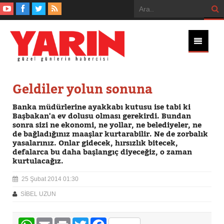
Geldiler yolun sonuna
Banka müdürlerine ayakkabı kutusu ise tabi ki
Başbakan'a ev dolusu olması gerekirdi. Bundan
sonra sizi ne ekonomi, ne yollar, ne belediyeler, ne
de bağladığınız maaşlar kurtarabilir. Ne de zorbalık
yasalarınız. Onlar gidecek, hırsızlık bitecek,
defalarca bu daha başlangıç diyeceğiz, o zaman
kurtulacağız.
25 Şubat 2014 01:30
SİBEL UZUN
WhatsApp
Email
Print
Twitter
Facebook