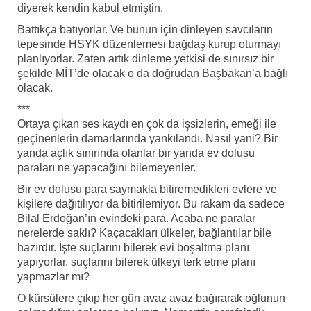
diyerek kendin kabul etmiştin.
Battıkça batıyorlar. Ve bunun için dinleyen savcıların
tepesinde HSYK düzenlemesi bağdaş kurup oturmayı
planlıyorlar. Zaten artık dinleme yetkisi de sınırsız bir
şekilde MİT’de olacak o da doğrudan Başbakan’a bağlı
olacak.
***
Ortaya çıkan ses kaydı en çok da işsizlerin, emeği ile
geçinenlerin damarlarında yankılandı. Nasıl yani? Bir
yanda açlık sınırında olanlar bir yanda ev dolusu
paraları ne yapacağını bilemeyenler.
Bir ev dolusu para saymakla bitiremedikleri evlere ve
kişilere dağıtılıyor da bitirilemiyor. Bu rakam da sadece
Bilal Erdoğan’ın evindeki para. Acaba ne paralar
nerelerde saklı? Kaçacakları ülkeler, bağlantılar bile
hazırdır. İşte suçlarını bilerek evi boşaltma planı
yapıyorlar, suçlarını bilerek ülkeyi terk etme planı
yapmazlar mı?
O kürsülere çıkıp her gün avaz avaz bağırarak oğlunun