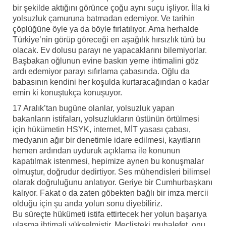
bir şekilde aktığını görünce çoğu aynı suçu işliyor. İlla ki
yolsuzluk çamuruna batmadan edemiyor. Ve tarihin
çöplüğüne öyle ya da böyle fırlatılıyor. Ama herhalde
Türkiye’nin görüp göreceği en aşağılık hırsızlık türü bu
olacak. Ev dolusu parayı ne yapacaklarını bilemiyorlar.
Başbakan oğlunun evine baskın yeme ihtimalini göz
ardı edemiyor parayı sıfırlama çabasında. Oğlu da
babasının kendini her koşulda kurtaracağından o kadar
emin ki konuştukça konuşuyor.
17 Aralık’tan bugüne olanlar, yolsuzluk yapan
bakanların istifaları, yolsuzlukların üstünün örtülmesi
için hükümetin HSYK, internet, MİT yasası çabası,
medyanın ağır bir denetimle idare edilmesi, kayıtların
hemen ardından uyduruk açıklama ile konunun
kapatılmak istenmesi, hepimize aynen bu konuşmalar
olmuştur, doğrudur dedirtiyor. Ses mühendisleri bilimsel
olarak doğruluğunu anlatıyor. Geriye bir Cumhurbaşkanı
kalıyor. Fakat o da zaten göbekten bağlı bir imza mercii
olduğu için şu anda yolun sonu diyebiliriz.
Bu süreçte hükümeti istifa ettirtecek her yolun başarıya
ulaşma ihtimali yükselmiştir. Meclisteki muhalefet, onu