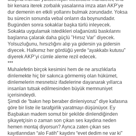
bir kenara iterek zorbalık yasalarına imza atan AKP'ye
dur demenin en etkili yollarını bulmak zorundadır. Yoksa
bu sürecin sonunda vebal onların da boynundadır.
Bugünden sonra sokaklar başka türlü inleyecek.
Sokakta uygulamak istedikleri olağanüstü baskılarını
başlarına çalarak daha güçlü "Hırsız Var" diyecek.
Yolsuzluğunu, hırsızlığını alıp ya gidersin ya gidersin
diyecek. Halkımız her gördüğü yerde “ayakkabı kutusu”
diyerek AKP’yi cümle aleme rezil edecek.
***
Muhalefetin birçok kesimini hem de ne arsızlıklarla
dinlemekte hiç bir sakınca görmemiş olan hükümet,
dinlemelerin mesnetsiz ifadelerine dayanarak yıllarca
insanları tutsak edilmesinden büyük memnuniyet
içerisindeydi.
Şimdi de “bakın hep beraber dinleniyoruz” diye kafasına
göre bir liste ile tarafgirlik yaratmayı düşünüyor. Ey
Başbakan madem somut bir şekilde dinlendiğinden
şikayetçisin o zaman son çıkan ses kaydına neden
hemen montaj diyorsun? Ayrıca zaten çıkan ses
kayıtlarından “alo Fatih” kaydını “evet dedim ne var ki”