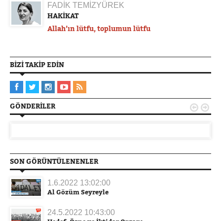
FADİK TEMİZYÜREK
HAKİKAT
Allah’ın lütfu, toplumun lütfu
BIZI TAKIP EDIN
GÖNDERILER


SON GÖRÜNTÜLENENLER
1.6.2022 13:02:00
Al Gözüm Seyreyle
24.5.2022 10:43:00