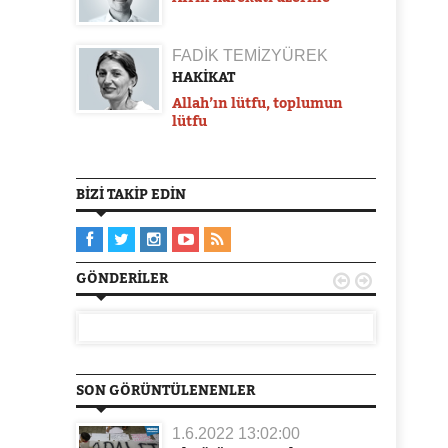
FADİK TEMİZYÜREK
HAKİKAT
Allah’ın lütfu, toplumun
lütfu
BIZI TAKIP EDIN
GÖNDERILER


SON GÖRÜNTÜLENENLER
1.6.2022 13:02:00