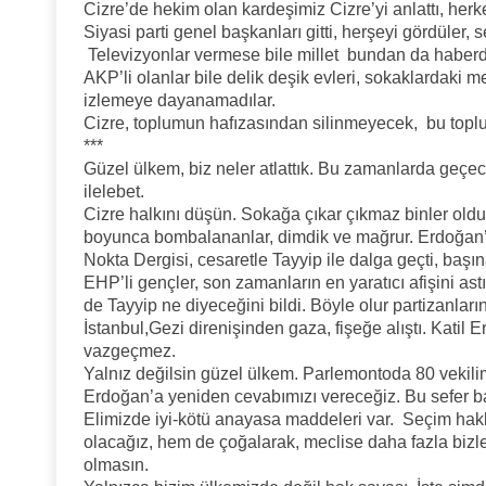
Cizre’de hekim olan kardeşimiz Cizre’yi anlattı, her
Siyasi parti genel başkanları gitti, herşeyi gördüler,
Televizyonlar vermese bile millet bundan da haber
AKP’li olanlar bile delik deşik evleri, sokaklardaki 
izlemeye dayanamadılar.
Cizre, toplumun hafızasından silinmeyecek, bu topl
***
Güzel ülkem, biz neler atlattık. Bu zamanlarda geç
ilelebet.
Cizre halkını düşün. Sokağa çıkar çıkmaz binler oldu,
boyunca bombalananlar, dimdik ve mağrur. Erdoğa
Nokta Dergisi, cesaretle Tayyip ile dalga geçti, başına
EHP’li gençler, son zamanların en yaratıcı afişini astı
de Tayyip ne diyeceğini bildi. Böyle olur partizanları
İstanbul,Gezi direnişinden gaza, fişeğe alıştı. Katil
vazgeçmez.
Yalnız değilsin güzel ülkem. Parlemontoda 80 vekili
Erdoğan’a yeniden cevabımızı vereceğiz. Bu sefer 
Elimizde iyi-kötü anayasa maddeleri var. Seçim hakkı
olacağız, hem de çoğalarak, meclise daha fazla bizle
olmasın.