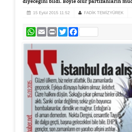
diyeceğini bildi. Böyle olur partizanların mü
15 Eylül 2015 11:52
FADİK TEMİZYÜREK
WhatsApp
Email
Print
Twitter
Facebook