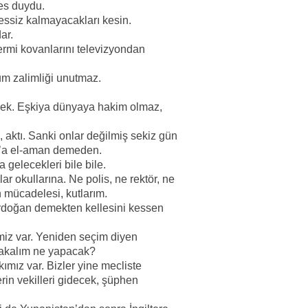
kes duydu.
 sessiz kalmayacakları kesin.
dar.
mermi kovanlarını televizyondan
um zalimliği unutmaz.
ecek. Eşkiya dünyaya hakim olmaz,
 aktı. Sanki onlar değilmiş sekiz gün
n’a el-aman demeden.
 gelecekleri bile bile.
lar okullarına. Ne polis, ne rektör, ne
n mücadelesi, kutlarım.
 Erdoğan demekten kellesini kessen
miz var. Yeniden seçim diyen
bakalım ne yapacak?
mız var. Bizler yine mecliste
rin vekilleri gidecek, şüphen