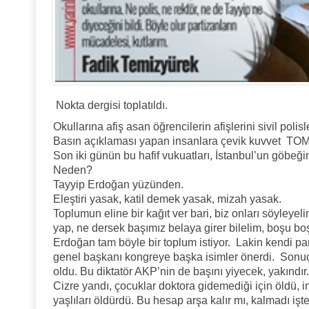
Nokta dergisi toplatıldı.
Okullarına afiş asan öğrencilerin afişlerini sivil polisl
Basın açıklaması yapan insanlara çevik kuvvet TOMA’
Son iki günün bu hafif vukuatları, İstanbul’un göbeği
Neden?
Tayyip Erdoğan yüzünden.
Eleştiri yasak, katil demek yasak, mizah yasak.
Toplumun eline bir kağıt ver bari, biz onları söyleyeli
yap, ne dersek başımız belaya girer bilelim, boşu 
Erdoğan tam böyle bir toplum istiyor. Lakin kendi par
genel başkanı kongreye başka isimler önerdi. Sonuç
oldu. Bu diktatör AKP’nin de başını yiyecek, yakındır.
Cizre yandı, çocuklar doktora gidemediği için öldü, i
yaşlıları öldürdü. Bu hesap arşa kalır mı, kalmadı işte