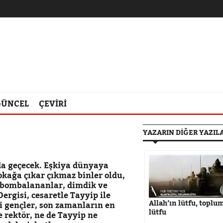
GÜNCEL
ÇEVİRİ
YAZARIN DİĞER YAZIL
da geçecek. Eşkiya dünyaya
okağa çıkar çıkmaz binler oldu,
a bombalananlar, dimdik ve
rgisi, cesaretle Tayyip ile
Allah’ın lütfu, topl
'li gençler, son zamanların en
lütfu
ne rektör, ne de Tayyip ne