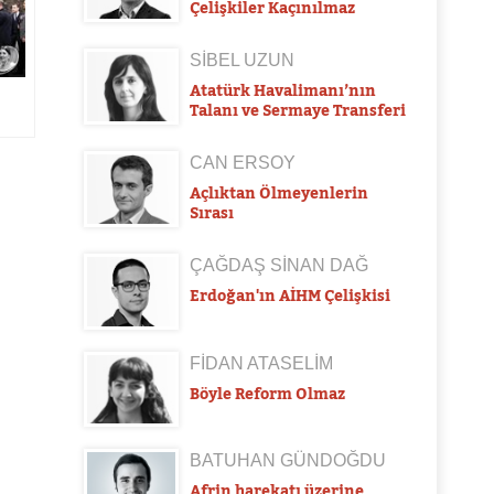
Çelişkiler Kaçınılmaz
SİBEL UZUN
Atatürk Havalimanı’nın
Talanı ve Sermaye Transferi
CAN ERSOY
Açlıktan Ölmeyenlerin
Sırası
ÇAĞDAŞ SİNAN DAĞ
Erdoğan'ın AİHM Çelişkisi
FİDAN ATASELİM
Böyle Reform Olmaz
BATUHAN GÜNDOĞDU
Afrin harekatı üzerine