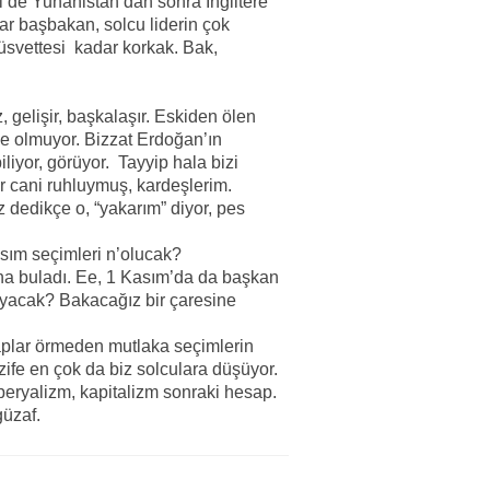
i de Yunanistan’dan sonra İngiltere
kar başbakan, solcu liderin çok
üsvettesi kadar korkak. Bak,
gelişir, başkalaşır. Eskiden ölen
le olmuyor. Bizzat Erdoğan’ın
iliyor, görüyor. Tayyip hala bizi
r cani ruhluymuş, kardeşlerim.
 dedikçe o, “yakarım” diyor, pes
sım seçimleri n’olucak?
na buladı. Ee, 1 Kasım’da da başkan
layacak? Bakacağız bir çaresine
aplar örmeden mutlaka seçimlerin
zife en çok da biz solculara düşüyor.
eryalizm, kapitalizm sonraki hesap.
güzaf.