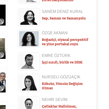
SANEM DENİZ KURAL
Sap, Saman ve Samanyolu
ÖZGE AKMAN
Boğaziçi, siyasal perspektif
ve yine portakal suyu
EMRE ÖZTÜRK
İşçi sınıfı, birlik ve DİSK
NURSELİ GÖZÜAÇIK
Köksüz, Yönsüz Değişim
Olmaz
NEHİR SEVİM
Çatlaklar Hallolmaz,