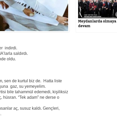
Meydanlarda olmaya
devam
er indirdi.
larla saldırdı.
nde oldu.
m, sen de kurtul biz de. Hatta liste
boşuna gaz, su yemeyelim.
tisi bile tahammül edemedi, kişiliksiz
, hüsran. “Tek adam” ne derse o
nsanlar aç, susuz kaldı. Gençleri,
.