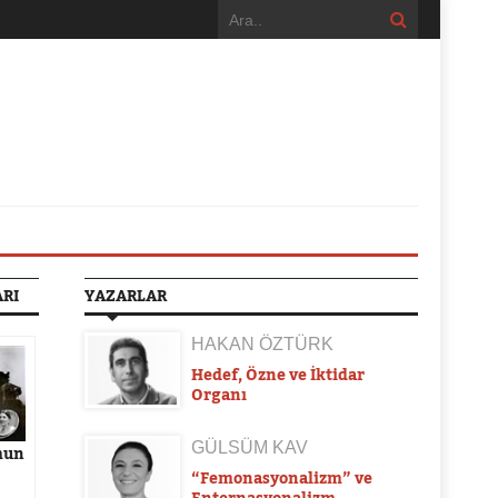
ARI
YAZARLAR
HAKAN ÖZTÜRK
Hedef, Özne ve İktidar
Organı
GÜLSÜM KAV
umun
“Femonasyonalizm” ve
Enternasyonalizm