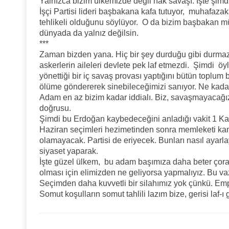
Yalnızca bizim ülkemizde değil hak savaşı. İşte şimd
İşçi Partisi lideri başbakana kafa tutuyor, muhafaza
tehlikeli olduğunu söylüyor. O da bizim başbakan m
dünyada da yalnız değilsin.
***
Zaman bizden yana. Hiç bir şey durduğu gibi durmaz, 
askerlerin aileleri devlete pek laf etmezdi. Şimdi öy
yönettiği bir iç savaş provası yaptığını bütün toplum b
ölüme göndererek sinebileceğimizi sanıyor. Ne kada
Adam en az bizim kadar iddialı. Biz, savaşmayacağız
doğrusu.
Şimdi bu Erdoğan kaybedeceğini anladığı vakit 1 Ka
Haziran seçimleri hezimetinden sonra memleketi ka
olamayacak. Partisi de eriyecek. Bunları nasıl ayar
siyaset yaparak.
İşte güzel ülkem, bu adam başımıza daha beter çor
olması için elimizden ne geliyorsa yapmalıyız. Bu va
Seçimden daha kuvvetli bir silahımız yok çünkü. Emp
Somut koşulların somut tahlili lazım bize, gerisi laf-ı 