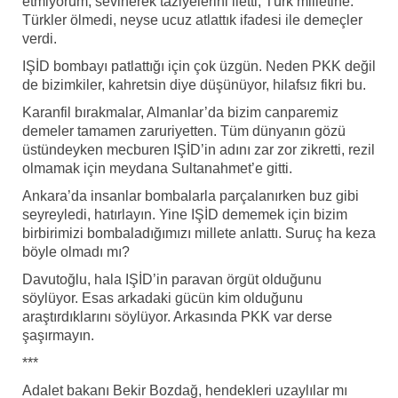
etmiyorum, sevinerek taziyelerini iletti, Türk milletine.
Türkler ölmedi, neyse ucuz atlattık ifadesi ile demeçler
verdi.
IŞİD bombayı patlattığı için çok üzgün. Neden PKK değil
de bizimkiler, kahretsin diye düşünüyor, hilafsız fikri bu.
Karanfil bırakmalar, Almanlar’da bizim canparemiz
demeler tamamen zaruriyetten. Tüm dünyanın gözü
üstündeyken mecburen IŞİD’in adını zar zor zikretti, rezil
olmamak için meydana Sultanahmet’e gitti.
Ankara’da insanlar bombalarla parçalanırken buz gibi
seyreyledi, hatırlayın. Yine IŞİD dememek için bizim
birbirimizi bombaladığımızı millete anlattı. Suruç ha keza
böyle olmadı mı?
Davutoğlu, hala IŞİD’in paravan örgüt olduğunu
söylüyor. Esas arkadaki gücün kim olduğunu
araştırdıklarını söylüyor. Arkasında PKK var derse
şaşırmayın.
***
Adalet bakanı Bekir Bozdağ, hendekleri uzaylılar mı