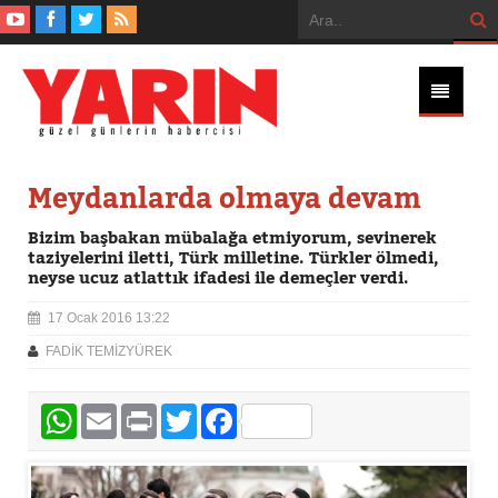
Meydanlarda olmaya devam
Bizim başbakan mübalağa etmiyorum, sevinerek
taziyelerini iletti, Türk milletine. Türkler ölmedi,
neyse ucuz atlattık ifadesi ile demeçler verdi.
17 Ocak 2016 13:22
FADİK TEMİZYÜREK
WhatsApp
Email
Print
Twitter
Facebook