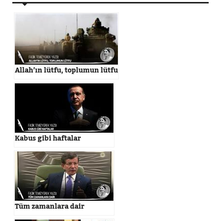
Allah’ın lütfu, toplumun lütfu
Kabus gibi haftalar
Tüm zamanlara dair