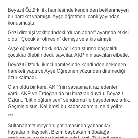
***
Beyazıt Öztürk, ilk hamlesinde kendinden beklenmeyen
bir hareket yapmıştı. Ayşe öğretmen, canlı yayından
konuşmuştu.
Gezi direnişi vakitlerindeki “duran adam” ayarında etkisi
oldu. “Çocuklar ölmesin” demişti ve alkış almıştı.
Ayşe öğretmen hakkında acil soruşturma başlatıldı,
çocuklar ölebilir dedi, savcılar. AKP’nin savcıları elbette.
Beyazıt Öztürk, ikinci hamlesinde kendinden beklenen
hareketi yaptı ve Ayşe Öğretmen yüzünden dilemediği
özür kalmadı.
Olan oldu bir kere, AKP’nin savaşına itiraz edenler
vardı, AKP ve Erdoğan da bu itirazları duydu. Beyazıt
Öztürk, “bittin oğlum sen” sendromu ile başedemez artık.
Geçmiş olsun. Kalibresi bu kadar adamın, ne diyelim.
***
Sultanahmet meydanı patlamasında yabancılar
hayatlarını kaybetti. Bizim başbakan mübalağa