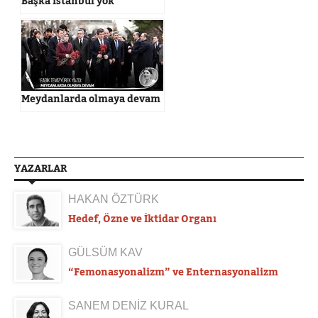
Başka İstanbul yok
Meydanlarda olmaya devam
YAZARLAR
HAKAN ÖZTÜRK
Hedef, Özne ve İktidar Organı
GÜLSÜM KAV
“Femonasyonalizm” ve Enternasyonalizm
SANEM DENİZ KURAL