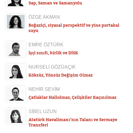
Sap, Saman ve Samanyolu
ÖZGE AKMAN
Boğaziçi, siyasal perspektif ve yine portakal
suyu
EMRE ÖZTÜRK
İşçi sınıfı, birlik ve DİSK
NURSELİ GÖZÜAÇIK
Köksüz, Yönsüz Değişim Olmaz
NEHİR SEVİM
Çatlaklar Hallolmaz, Çelişkiler Kaçınılmaz
SİBEL UZUN
Atatürk Havalimanı’nın Talanı ve Sermaye
Transferi