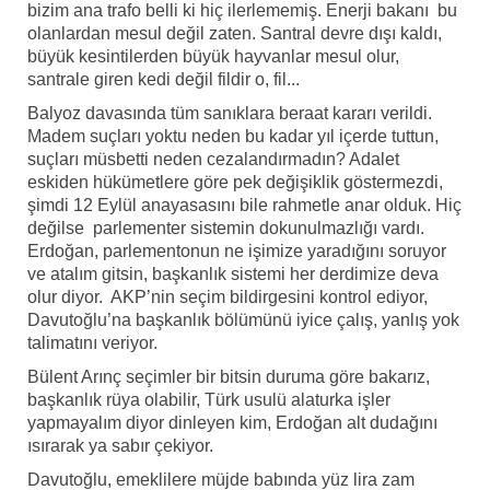
bizim ana trafo belli ki hiç ilerlememiş. Enerji bakanı bu
olanlardan mesul değil zaten. Santral devre dışı kaldı,
büyük kesintilerden büyük hayvanlar mesul olur,
santrale giren kedi değil fildir o, fil...
Balyoz davasında tüm sanıklara beraat kararı verildi.
Madem suçları yoktu neden bu kadar yıl içerde tuttun,
suçları müsbetti neden cezalandırmadın? Adalet
eskiden hükümetlere göre pek değişiklik göstermezdi,
şimdi 12 Eylül anayasasını bile rahmetle anar olduk. Hiç
değilse parlementer sistemin dokunulmazlığı vardı.
Erdoğan, parlementonun ne işimize yaradığını soruyor
ve atalım gitsin, başkanlık sistemi her derdimize deva
olur diyor. AKP’nin seçim bildirgesini kontrol ediyor,
Davutoğlu’na başkanlık bölümünü iyice çalış, yanlış yok
talimatını veriyor.
Bülent Arınç seçimler bir bitsin duruma göre bakarız,
başkanlık rüya olabilir, Türk usulü alaturka işler
yapmayalım diyor dinleyen kim, Erdoğan alt dudağını
ısırarak ya sabır çekiyor.
Davutoğlu, emeklilere müjde babında yüz lira zam