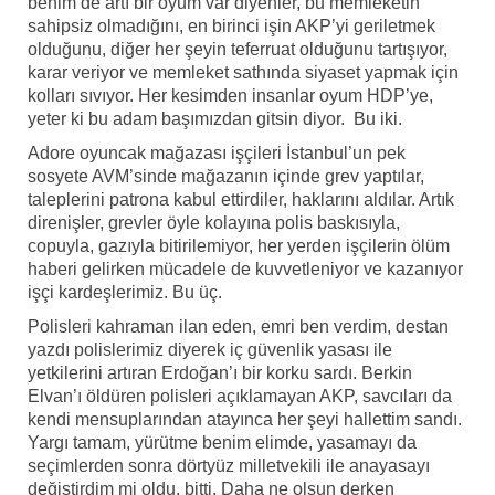
benim de artı bir oyum var diyenler, bu memleketin
sahipsiz olmadığını, en birinci işin AKP’yi geriletmek
olduğunu, diğer her şeyin teferruat olduğunu tartışıyor,
karar veriyor ve memleket sathında siyaset yapmak için
kolları sıvıyor. Her kesimden insanlar oyum HDP’ye,
yeter ki bu adam başımızdan gitsin diyor. Bu iki.
Adore oyuncak mağazası işçileri İstanbul’un pek
sosyete AVM’sinde mağazanın içinde grev yaptılar,
taleplerini patrona kabul ettirdiler, haklarını aldılar. Artık
direnişler, grevler öyle kolayına polis baskısıyla,
copuyla, gazıyla bitirilemiyor, her yerden işçilerin ölüm
haberi gelirken mücadele de kuvvetleniyor ve kazanıyor
işçi kardeşlerimiz. Bu üç.
Polisleri kahraman ilan eden, emri ben verdim, destan
yazdı polislerimiz diyerek iç güvenlik yasası ile
yetkilerini artıran Erdoğan’ı bir korku sardı. Berkin
Elvan’ı öldüren polisleri açıklamayan AKP, savcıları da
kendi mensuplarından atayınca her şeyi hallettim sandı.
Yargı tamam, yürütme benim elimde, yasamayı da
seçimlerden sonra dörtyüz milletvekili ile anayasayı
değiştirdim mi oldu, bitti. Daha ne olsun derken