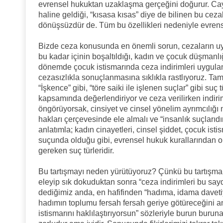
evrensel hukuktan uzaklaşma gerçeğini doğurur. Cayd
haline geldiği, “kısasa kısas” diye de bilinen bu cez
dönüşsüzdür de. Tüm bu özellikleri nedeniyle evrens
Bizde ceza konusunda en önemli sorun, cezaların uy
bu kadar içinin boşaltıldığı, kadın ve çocuk düşmanlığ
dönemde çocuk istismarında ceza indirimleri uygula
cezasızlıkla sonuçlanmasına sıklıkla rastlıyoruz. Ta
“İşkence” gibi, “töre saiki ile işlenen suçlar” gibi suç t
kapsamında değerlendiriyor ve ceza verilirken indirim 
öngörüyorsak, cinsiyet ve cinsel yönelim ayrımcılığı 
hakları çerçevesinde ele almalı ve “insanlık suçlarıdı
anlatımla; kadın cinayetleri, cinsel şiddet, çocuk istis
suçunda olduğu gibi, evrensel hukuk kurallarından ola
gereken suç türleridir.
Bu tartışmayı neden yürütüyoruz? Çünkü bu tartışma o
eleyip sık dokuduktan sonra “ceza indirimleri bu saydı
dediğimiz anda, en hafifinden “hadıma, idama daveti
hadımın toplumu fersah fersah geriye götüreceğini a
istismarını haklılaştırıyorsun” sözleriyle burun burun