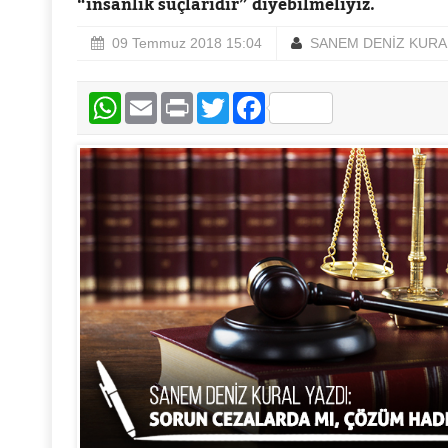
“insanlık suçlarıdır” diyebilmeliyiz.
09 Temmuz 2018 15:04
SANEM DENİZ KURA
WhatsApp
Email
Print
Twitter
Facebook