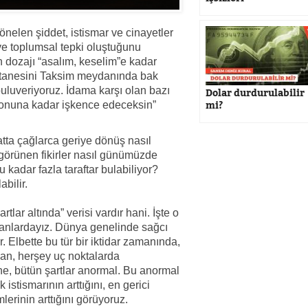
nelen şiddet, istismar ve cinayetler
ve toplumsal tepki oluştuğunu
n dozajı “asalım, keselim”e kadar
-5 tanesini Taksim meydanında bak
uluveriyoruz. İdama karşı olan bazı
Dolar durdurulabilir
mi?
 sonuna kadar işkence edeceksin”
atta çağlarca geriye dönüş nasıl
görünen fikirler nasıl günümüzde
u kadar fazla taraftar bulabiliyor?
abilir.
tlar altında” verisi vardır hani. İşte o
amanlardayız. Dünya genelinde sağcı
 Elbette bu tür bir iktidar zamanında,
n, herşey uç noktalarda
ine, bütün şartlar anormal. Bu anormal
 istismarının arttığını, en gerici
erinin arttığını görüyoruz.