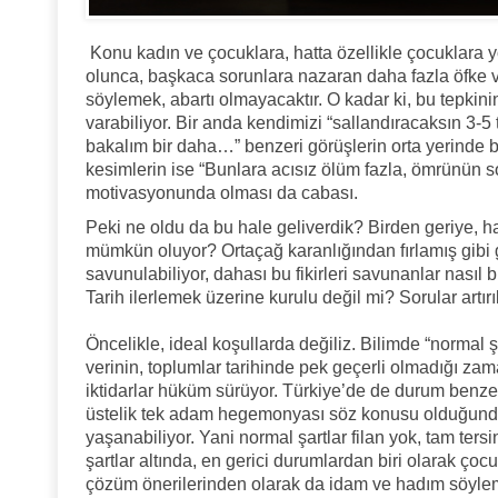
Konu kadın ve çocuklara, hatta özellikle çocuklara yö
olunca, başkaca sorunlara nazaran daha fazla öfke 
söylemek, abartı olmayacaktır. O kadar ki, bu tepkini
varabiliyor. Bir anda kendimizi “sallandıracaksın 3
bakalım bir daha…” benzeri görüşlerin orta yerinde b
kesimlerin ise “Bunlara acısız ölüm fazla, ömrünün
motivasyonunda olması da cabası.
Peki ne oldu da bu hale geliverdik? Birden geriye, h
mümkün oluyor? Ortaçağ karanlığından fırlamış gibi 
savunulabiliyor, dahası bu fikirleri savunanlar nasıl b
Tarih ilerlemek üzerine kurulu değil mi? Sorular artırıl
Öncelikle, ideal koşullarda değiliz. Bilimde “normal şar
verinin, toplumlar tarihinde pek geçerli olmadığı z
iktidarlar hüküm sürüyor. Türkiye’de de durum benzer.
üstelik tek adam hegemonyası söz konusu olduğunda
yaşanabiliyor. Yani normal şartlar filan yok, tam ters
şartlar altında, en gerici durumlardan biri olarak çocuk
çözüm önerilerinden olarak da idam ve hadım söyleml