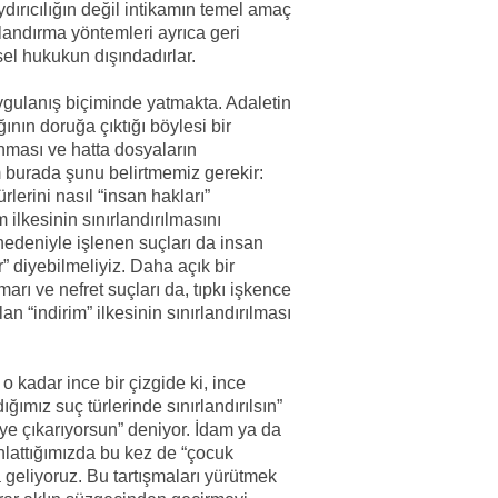
ırıcılığın değil intikamın temel amaç
alandırma yöntemleri ayrıca geri
el hukukun dışındadırlar.
gulanış biçiminde yatmakta. Adaletin
ının doruğa çıktığı böylesi bir
nması ve hatta dosyaların
m burada şunu belirtmemiz gerekir:
ürlerini nasıl “insan hakları”
ilkesinin sınırlandırılmasını
nedeniyle işlenen suçları da insan
r” diyebilmeliyiz. Daha açık bir
marı ve nefret suçları da, tıpkı işkence
n “indirim” ilkesinin sınırlandırılması
 kadar ince bir çizgide ki, ince
ğımız suç türlerinde sınırlandırılsın”
ye çıkarıyorsun” deniyor. İdam ya da
nlattığımızda bu kez de “çocuk
a geliyoruz. Bu tartışmaları yürütmek