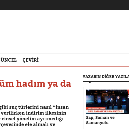
GÜNCEL
ÇEVİRİ
YAZARIN DİĞER YAZIL
züm hadım ya da
gibi suç türlerini nasıl “insan
verilirken indirim ilkesinin
Sap, Saman ve
 cinsel yönelim ayrımcılığı
Samanyolu
rçevesinde ele almalı ve