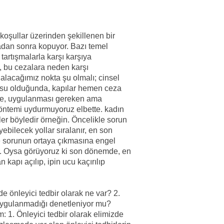
koşullar üzerinden şekillenen bir
adan sonra kopuyor. Bazı temel
tartışmalarla karşı karşıya
, bu cezalara neden karşı
alacağımız nokta şu olmalı; cinsel
onusu olduğunda, kapılar hemen ceza
ce, uygulanması gereken ama
yöntemi uydurmuyoruz elbette. kadın
er böyledir örneğin. Öncelikle sorun
ebilecek yollar sıralanır, en son
e sorunun ortaya çıkmasına engel
r. Oysa görüyoruz ki son dönemde, en
kapı açılıp, ipin ucu kaçırılıp
de önleyici tedbir olarak ne var? 2.
 uygulanmadığı denetleniyor mu?
 1. Önleyici tedbir olarak elimizde