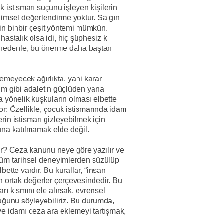
k istismarı suçunu işleyen kişilerin
ilimsel değerlendirme yoktur. Salgın
nin binbir çeşit yöntemi mümkün.
astalık olsa idi, hiç şüphesiz ki
u nedenle, bu önerme daha baştan
nemeyecek ağırlıkta, yani karar
zim gibi adaletin güçlüden yana
a yönelik kuşkuların olması elbette
or: Özellikle, çocuk istismarında idam
rin istismarı gizleyebilmek için
una katılmamak elde değil.
nir? Ceza kanunu neye göre yazılır ve
, tüm tarihsel deneyimlerden süzülüp
ette vardır. Bu kurallar, “insan
n ortak değerler çerçevesindedir. Bu
rı kısmını ele alırsak, evrensel
duğunu söyleyebiliriz. Bu durumda,
 ve idamı cezalara eklemeyi tartışmak,