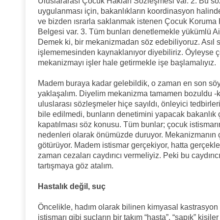
Uluslararası Çocuk Hakları Sözleşmesi var. 2. Bu söz
uygulanması için, bakanlıkların koordinasyon halinde
ve bizden ısrarla saklanmak istenen Çocuk Koruma 
Belgesi var. 3. Tüm bunları denetlemekle yükümlü Ail
Demek ki, bir mekanizmadan söz edebiliyoruz. Asıl
işlememesinden kaynaklanıyor diyebiliriz. Öyleyse
mekanizmayı işler hale getirmekle işe başlamalıyız.
Madem buraya kadar gelebildik, o zaman en son söy
yaklaşalım. Diyelim mekanizma tamamen bozuldu -k
uluslarası sözleşmeler hiçe sayıldı, önleyici tedbir
bile edilmedi, bunların denetimini yapacak bakanlık 
kapatılması söz konusu. Tüm bunlar; çocuk istismarı
nedenleri olarak önümüzde duruyor. Mekanizmanın ç
götürüyor. Madem istismar gerçekiyor, hatta gerçekle
zaman cezaları caydırıcı vermeliyiz. Peki bu caydırıc
tartışmaya göz atalım.
Hastalık değil, suç
Öncelikle, hadım olarak bilinen kimyasal kastrasyon c
istismarı gibi suçların bir takım “hasta”, “sapık” kişiler