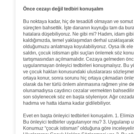
Önce cezayı değil tedbiri konuşalım
Bu noktaya kadar, hiç de tesadüfi olmayan ve somut 
süreçten bahsettik. İşte dananın kuyruğu tam da bur
hatalara düşebiliyoruz. Ne gibi mi? Hadım, idam gibi 
kaldığımızda, temel yaklaşımdan derhal uzaklaşarak
olduğumuzu anlatmaya koyulabiliyoruz. Oysa ilk ele 
saldırı, çocuk istismarı gibi suçları önlemek söz k
tartışmasından açılmamalıdır. Cezaya gelmeden ön
uygulanmayan önleyici tedbirleri konuşmalıyız. Bu 
ve çocuk hakları konusundaki uluslararası sözleşmel
ortaya konur, sonra sorunu hiç ortaya çıkmadan önley
olarak da her türlü önlem alınmasına rağmen yine d
olunamadıysa caydırıcı cezalar vermekten bahsedili
son söylenecek söz en başta söyleniyor. Ağır cezadan 
hadıma ve hatta idama kadar gidilebiliyor.
Evet en başta önleyici tedbirleri konuşalım. 1. Elimiz
Bu önleyici tedbirler uygulanıyor mu? 3. Uygulanıp
Konumuz “çocuk istismarı” olduğuna göre inceleyelim: