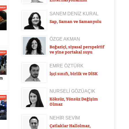
SANEM DENİZ KURAL
Sap, Saman ve Samanyolu
ÖZGE AKMAN
Boğaziçi, siyasal perspektif
ve yine portakal suyu
EMRE ÖZTÜRK
İşçi sınıfı, birlik ve DİSK
am
NURSELİ GÖZÜAÇIK
Köksüz, Yönsüz Değişim
Olmaz
NEHİR SEVİM
Çatlaklar Hallolmaz,