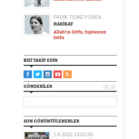
FADİK TEMİZYÜREK
HAKİKAT
Allah’ın lütfu, toplumun
lütfu
BIZI TAKIP EDIN
GÖNDERILER


SON GÖRÜNTÜLENENLER
1.6.2022 13:02:00