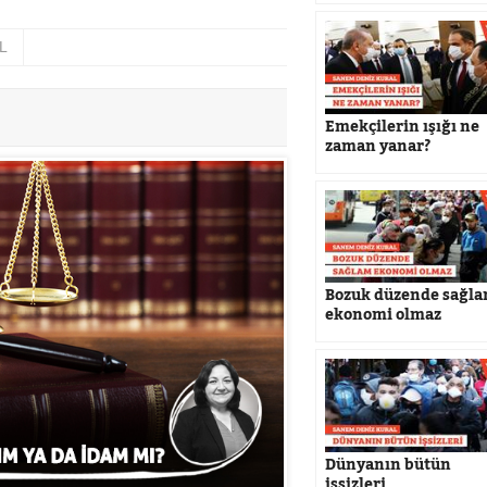
L
Emekçilerin ışığı ne
zaman yanar?
Bozuk düzende sağl
ekonomi olmaz
Dünyanın bütün
işsizleri