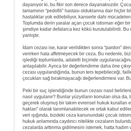
dayanıyor ki, bu fikir son derece dayanaksızdır. Çocu
tamamının “pedofili” hastası olduklarına dair hiçbir b
hastalıklar yok edilebiliyor, kanserle dahi mücadele
Toplumda derin yaralar açan çocuk istismarı eğer bir h
şimdiye kadar defalarca kez kökü kurutulabilirdi. B
yanlıştır.
İdam cezası ise, karar verildikten sonra “pardon” de
verirken hata affetmeyecek bir ceza. Bu nedenle, bi
işlediği toplumlarda, adaletli biçimde uygulanacağın
anlaşılabilir. Ayrıca bir değerlendirme daha öne çıkıy
cezası uygulandığında, bunun ters tepebileceği, faille
çocukları sağ bırakmayacağı değerlendirmesi var. B
Peki bir suç işlendiğinde bunun cezası nasıl belirle
nasıl uygulanır? Bunlar yüzyılların konuları olsa da
geçerek oluşmuş bir takım evrensel hukuk kuralları elb
hakları” olarak tanımlanabilecek ve ortak kabul edile
veri ışığında, bizdeki ceza kanunundaki çocuk istisma
hukuk anlamında caydırıcı nitelikte cezaların bulun
cezalarda arttırıma gidilmesini istemek, hatta hadım