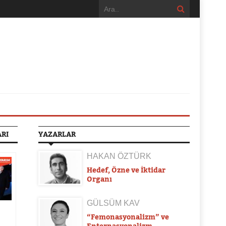
ARI
YAZARLAR
HAKAN ÖZTÜRK
Hedef, Özne ve İktidar
Organı
GÜLSÜM KAV
“Femonasyonalizm” ve
Enternasyonalizm