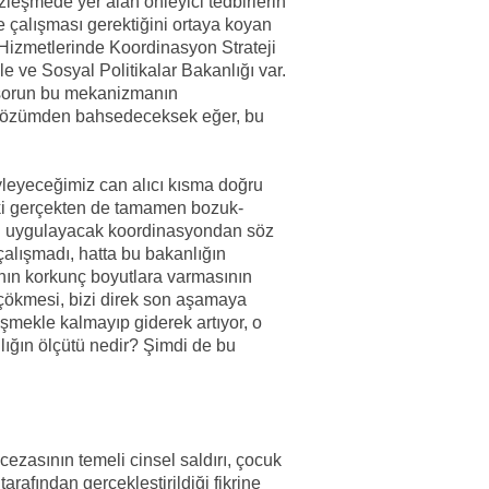
leşmede yer alan önleyici tedbirlerin
 çalışması gerektiğini ortaya koyan
Hizmetlerinde Koordinasyon Strateji
e ve Sosyal Politikalar Bakanlığı var.
 sorun bu mekanizmanın
 çözümden bahsedeceksek eğer, bu
leyeceğimiz can alıcı kısma doğru
i gerçekten de tamamen bozuk-
leri uygulayacak koordinasyondan söz
çalışmadı, hatta bu bakanlığın
nın korkunç boyutlara varmasının
ökmesi, bizi direk son aşamaya
şmekle kalmayıp giderek artıyor, o
ılığın ölçütü nedir? Şimdi de bu
ezasının temeli cinsel saldırı, çocuk
 tarafından gerçekleştirildiği fikrine