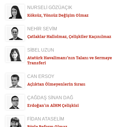
NURSELİ GÖZÜAÇIK
Köksüz, Yönsüz Değişim Olmaz
NEHİR SEVİM
Çatlaklar Hallolmaz, Çelişkiler Kaçınılmaz
SİBEL UZUN
Atatürk Havalimanı’nın Talanı ve Sermaye
Transferi
CAN ERSOY
Açlıktan Ölmeyenlerin Sırası
ÇAĞDAŞ SİNAN DAĞ
Erdoğan'ın AİHM Çelişkisi
FİDAN ATASELİM
Böyle Reform Olmaz