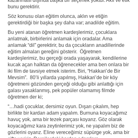
kazanması dışında başka bir seçenek yoktur. Akıl ve etik
bunu gerektirir.
Söz konusu olan eğitim olunca, aklın ve etiğin
gerektirdiği bir başka şey daha var; anadilde eğitim.
Bu yeni atanan öğretmen kardeşlerimiz, çocuklara
anlatmak, birbirlerini anlamak için oradalar. Ama
anlamak “dil” gerektirir, bu da çocukların anadillerinde
eğitim almaları gereğini gösterir. Öğretmen
kardeşlerimiz, bu gerçeği orada yaşayarak, kendilerine
kucak açan halktan da öğrenecekler ama ben onlara bir
iki film de tavsiye etmek isterim. Biri, “Hakkari’de Bir
Mevsim”. 80’li yıllarda yapılmış, Hakkari’de bir köy
öğretmeni gözünden gerçeği olduğu gibi anlattığı için
galası yasaklanmış, pek popüler olamamış filmde
öğretmen der ki;
“…hadi çocuklar, dersimiz oyun. Dışarı çıkalım, hep
birlikte bir kardan adam yapalım. Burnuna koyacağımız
havuç yok, ama bir tezek parçası koyarız. Göz olarak
koyacağımız kara zeytinlerimiz yok, ne yapalım biz de
gözlerini oyarız. Eline vereceğimiz süpürge yok, ama bir