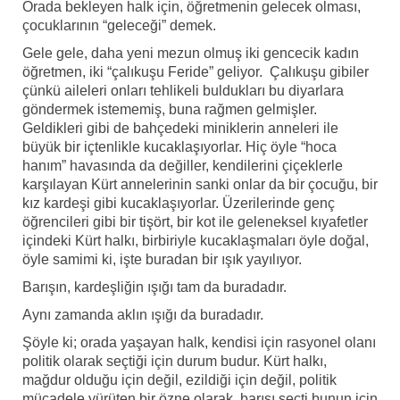
Orada bekleyen halk için, öğretmenin gelecek olması,
çocuklarının “geleceği” demek.
Gele gele, daha yeni mezun olmuş iki gencecik kadın
öğretmen, iki “çalıkuşu Feride” geliyor. Çalıkuşu gibiler
çünkü aileleri onları tehlikeli buldukları bu diyarlara
göndermek istememiş, buna rağmen gelmişler.
Geldikleri gibi de bahçedeki miniklerin anneleri ile
büyük bir içtenlikle kucaklaşıyorlar. Hiç öyle “hoca
hanım” havasında da değiller, kendilerini çiçeklerle
karşılayan Kürt annelerinin sanki onlar da bir çocuğu, bir
kız kardeşi gibi kucaklaşıyorlar. Üzerilerinde genç
öğrencileri gibi bir tişört, bir kot ile geleneksel kıyafetler
içindeki Kürt halkı, birbiriyle kucaklaşmaları öyle doğal,
öyle samimi ki, işte buradan bir ışık yayılıyor.
Barışın, kardeşliğin ışığı tam da buradadır.
Aynı zamanda aklın ışığı da buradadır.
Şöyle ki; orada yaşayan halk, kendisi için rasyonel olanı
politik olarak seçtiği için durum budur. Kürt halkı,
mağdur olduğu için değil, ezildiği için değil, politik
mücadele yürüten bir özne olarak, barışı seçti bunun için