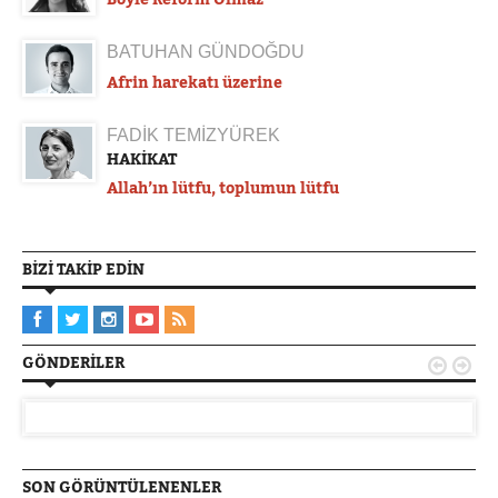
BATUHAN GÜNDOĞDU
Afrin harekatı üzerine
FADİK TEMİZYÜREK
HAKİKAT
Allah’ın lütfu, toplumun lütfu
BIZI TAKIP EDIN
GÖNDERILER


SON GÖRÜNTÜLENENLER