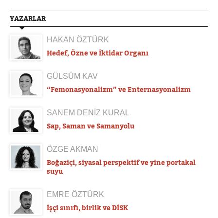
YAZARLAR
HAKAN ÖZTÜRK
Hedef, Özne ve İktidar Organı
GÜLSÜM KAV
“Femonasyonalizm” ve Enternasyonalizm
SANEM DENİZ KURAL
Sap, Saman ve Samanyolu
ÖZGE AKMAN
Boğaziçi, siyasal perspektif ve yine portakal
suyu
EMRE ÖZTÜRK
İşçi sınıfı, birlik ve DİSK