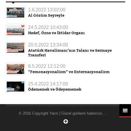
1.6.2022 13:02:00
Al Gözüm Seyreyle
24.5.2022 10:43:00
Hedef, Özne ve İktidar Organı
20.5.2022 13:34:00
Atatürk Havalimanı’nın Talanı ve Sermaye
Transferi
8.5.2022 12:12:00
“Femonasyonalizm” ve Enternasyonalizm
25.4.2022 14:17:00
Ödememek ve Ödeyememek
© 2016 Copyright Yarın | Güzel günlerin habercisi....