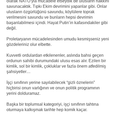
olarak NATO’yla mücadele etseydik de ulusların hakkını
savunacaktık. Tıpkı Ekim devrimini yapanlar gibi. Onlar
ulusların özgürlüğünü savundu, köylülere toprak
verilmesini savundu ve bunların hepsi devrimin
başarılabilmesi içindi. Hayat Putin’in kafasındakiler gibi
değil.
Proletaryanın mücadelesinden umudu kesmişseniz yeni
gözdeleriniz olur elbette.
Kuvvetli ordulardan etkilenenler, aslında bahsi geçen
ordunun sahibi durumundaki ulusu esas alır. Ezilen bir
kimlik, sol bir kimlik, çokluklar ve fazla önem atfedilmiş
şahsiyetler…
İşçi sınıfının yerine sayılabilecek “gizli öznelerin”
hiçbirisi onun varlığının ve onun politik programının
yerini dolduramaz.
Başka bir toplumsal kategoriyi, işçi sınıfının tahtına
oturmaya kalkışmak tarihte hep komik kaçar.