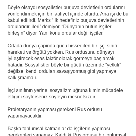
Böyle olsaydı sosyalistler burjuva devletlerin ordularını
yönlendirmek için bir faaliyet içinde olurdu. Ana işi de bu
kabul edilirdi. Marks “ilk hedefiniz burjuva devletlerinin
ordularıdır, ileri” demiyor. “Dünyanın bütün işçileri
birleşin” diyor. Yani konu ordular değil işçiler.
Ortada dünya çapında gücü hissedilen bir işçi sınıfı
hareketi ve örgütü yokken, Rus ordusunu dünyayı
iyileştirecek esas faktör olarak görmeye başlamak
hatadır. Sosyalistler böyle bir gücün üzerinde “yetkili”
değilse, kendi orduları savaşıyormuş gibi yapmaya
kalkışmamalı.
İşçi sınıfının yerine, sosyalizm uğruna kimin mücadele
ettiğini söylerseniz söyleyin mesnetsizdir.
Proletaryanın yapması gerekeni Rus ordusu
yapamayacaktır.
Başka toplumsal katmanlar da işçilerin yapması
gerekenleri yapamaz. Kaldı ki Rus ordusu bir toplumsal