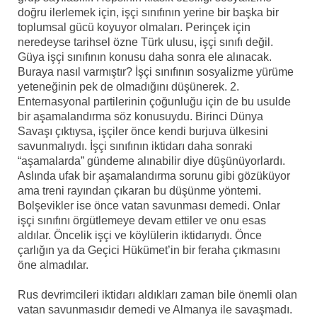
doğru ilerlemek için, işçi sınıfının yerine bir başka bir
toplumsal gücü koyuyor olmaları. Perinçek için
neredeyse tarihsel özne Türk ulusu, işçi sınıfı değil.
Güya işçi sınıfının konusu daha sonra ele alınacak.
Buraya nasıl varmıştır? İşçi sınıfının sosyalizme yürüme
yeteneğinin pek de olmadığını düşünerek. 2.
Enternasyonal partilerinin çoğunluğu için de bu usulde
bir aşamalandırma söz konusuydu. Birinci Dünya
Savaşı çıktıysa, işçiler önce kendi burjuva ülkesini
savunmalıydı. İşçi sınıfının iktidarı daha sonraki
“aşamalarda” gündeme alınabilir diye düşünüyorlardı.
Aslında ufak bir aşamalandırma sorunu gibi gözüküyor
ama treni rayından çıkaran bu düşünme yöntemi.
Bolşevikler ise önce vatan savunması demedi. Onlar
işçi sınıfını örgütlemeye devam ettiler ve onu esas
aldılar. Öncelik işçi ve köylülerin iktidarıydı. Önce
çarlığın ya da Geçici Hükümet’in bir feraha çıkmasını
öne almadılar.
Rus devrimcileri iktidarı aldıkları zaman bile önemli olan
vatan savunmasıdır demedi ve Almanya ile savaşmadı.