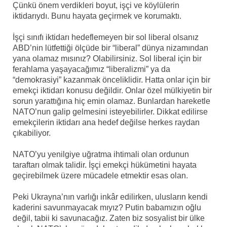
Çünkü önem verdikleri boyut, işçi ve köylülerin
iktidarıydı. Bunu hayata geçirmek ve korumaktı.
İşçi sınıfı iktidarı hedeflemeyen bir sol liberal olsanız
ABD’nin lütfettiği ölçüde bir “liberal” dünya nizamından
yana olamaz mısınız? Olabilirsiniz. Sol liberal için bir
ferahlama yaşayacağımız “liberalizmi” ya da
“demokrasiyi” kazanmak önceliklidir. Hatta onlar için bir
emekçi iktidarı konusu değildir. Onlar özel mülkiyetin bir
sorun yarattığına hiç emin olamaz. Bunlardan hareketle
NATO’nun galip gelmesini isteyebilirler. Dikkat edilirse
emekçilerin iktidarı ana hedef değilse herkes raydan
çıkabiliyor.
NATO’yu yenilgiye uğratma ihtimali olan ordunun
taraftarı olmak talidir. İşçi emekçi hükümetini hayata
geçirebilmek üzere mücadele etmektir esas olan.
Peki Ukrayna’nın varlığı inkâr edilirken, ulusların kendi
kaderini savunmayacak mıyız? Putin babamızın oğlu
değil, tabii ki savunacağız. Zaten biz sosyalist bir ülke