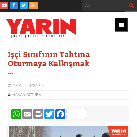
İşçi Sınıfının Tahtına
Oturmaya Kalkışmak
***
13 Mart 2022 12:25
HAKAN ÖZTÜRK
WhatsApp
Email
Print
Twitter
Facebook