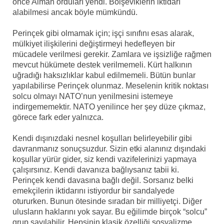
önce Alman orduları yendi. Bolşeviklerin iktidarı
alabilmesi ancak böyle mümkündü.
Perinçek gibi olmamak için; işçi sınıfını esas alarak,
mülkiyet ilişkilerini değiştirmeyi hedefleyen bir
mücadele verilmesi gerekir. Zamlara ve işsizliğe rağmen
mevcut hükümete destek verilmemeli. Kürt halkının
uğradığı haksızlıklar kabul edilmemeli. Bütün bunlar
yapılabilirse Perinçek olunmaz. Meselenin kritik noktası
solcu olmayı NATO’nun yenilmesini istemeye
indirgememektir. NATO yenilince her şey düze çıkmaz,
görece fark eder yalnızca.
Kendi dışınızdaki nesnel koşulları belirleyebilir gibi
davranmanız sonuçsuzdur. Sizin etki alanınız dışındaki
koşullar yürür gider, siz kendi vazifelerinizi yapmaya
çalışırsınız. Kendi davanıza bağlıysanız tabii ki.
Perinçek kendi davasına bağlı değil. Sorsanız belki
emekçilerin iktidarını istiyordur bir sandalyede
otururken. Bunun ötesinde sıradan bir milliyetçi. Diğer
ulusların haklarını yok sayar. Bu eğilimde birçok “solcu”
grup sayılabilir. Hepsinin klasik özelliği sosyalizme