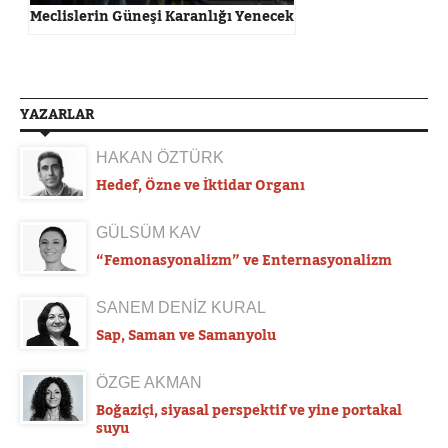
Meclislerin Güneşi Karanlığı Yenecek
YAZARLAR
HAKAN ÖZTÜRK
Hedef, Özne ve İktidar Organı
GÜLSÜM KAV
“Femonasyonalizm” ve Enternasyonalizm
SANEM DENİZ KURAL
Sap, Saman ve Samanyolu
ÖZGE AKMAN
Boğaziçi, siyasal perspektif ve yine portakal
suyu