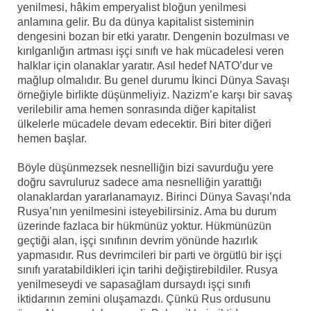
yenilmesi, hâkim emperyalist bloğun yenilmesi
anlamına gelir. Bu da dünya kapitalist sisteminin
dengesini bozan bir etki yaratır. Dengenin bozulması ve
kırılganlığın artması işçi sınıfı ve hak mücadelesi veren
halklar için olanaklar yaratır. Asıl hedef NATO’dur ve
mağlup olmalıdır. Bu genel durumu İkinci Dünya Savaşı
örneğiyle birlikte düşünmeliyiz. Nazizm’e karşı bir savaş
verilebilir ama hemen sonrasında diğer kapitalist
ülkelerle mücadele devam edecektir. Biri biter diğeri
hemen başlar.
Böyle düşünmezsek nesnelliğin bizi savurduğu yere
doğru savruluruz sadece ama nesnelliğin yarattığı
olanaklardan yararlanamayız. Birinci Dünya Savaşı’nda
Rusya’nın yenilmesini isteyebilirsiniz. Ama bu durum
üzerinde fazlaca bir hükmünüz yoktur. Hükmünüzün
geçtiği alan, işçi sınıfının devrim yönünde hazırlık
yapmasıdır. Rus devrimcileri bir parti ve örgütlü bir işçi
sınıfı yaratabildikleri için tarihi değiştirebildiler. Rusya
yenilmeseydi ve sapasağlam dursaydı işçi sınıfı
iktidarının zemini oluşamazdı. Çünkü Rus ordusunu