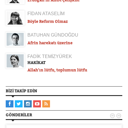
FİDAN ATASELİM
Böyle Reform Olmaz
BATUHAN GÜNDOĞDU
Afrin harekatı üzerine
FADİK TEMİZYÜREK
HAKİKAT
Allah’ın lütfu, toplumun lütfu
BIZI TAKIP EDIN
GÖNDERILER

