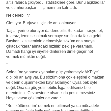
alt sıralarda çıkıyordu istatistiklere göre. Bunu açıkladılar
ve cumhurbaşkanı hiç memnun kalmadı.
Ne denebilir?
Olmuyor. Burjuvazi için de artık olmuyor.
Taşlar yerine oturuyor da denebilir. Bu kadar irrasyonel,
tutarsız, temelsiz olmak sermaye sınıfına da fazla geldi.
Başkanlık sisteminin gelmesiyle sözüm ona ortaya
çıkacak “karar almadaki hızlılık” pek işe yaramadı.
Damadı hangi iyi niyetle dinlersen dinle geçer not
vermek mümkün değil.
*
Solda “ne yaparsak yapalım güç yetiremeyiz AKP’ye”
gibi bir anlayış var. Bu sözüm ona çok eleştirel olmaktan
ve derin düşünmekten kaynaklanıyor. Oysa pek öyle
değil. Ona da güç yetirilebilir. İşgal edilseniz bile
direnirsiniz. Cezaevinde olsanız da pes etmezsiniz.
Hayat varsa çözümler de vardır.
“Ben kötümserim” demek en bilimsel ya da mücadele
etmeye en fazla katkı sağlayan bir konum değildir.