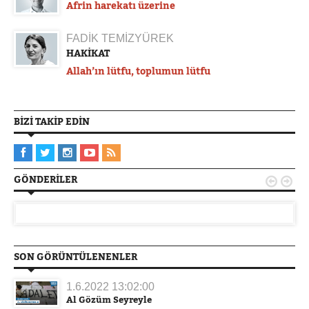
Afrin harekatı üzerine
FADİK TEMİZYÜREK
HAKİKAT
Allah’ın lütfu, toplumun lütfu
BIZI TAKIP EDIN
GÖNDERILER


SON GÖRÜNTÜLENENLER
1.6.2022 13:02:00
Al Gözüm Seyreyle