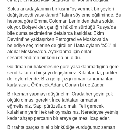
Solcu arkadaşlarımın bir kısmı “oy vermek bir şeyleri
değiştirseydi yasaklanırdı” lafını söyleme eğiliminde. Bu
hesaba göre Emma Goldman Lenin’den daha solda
oluyor. Bolşevikler, çarlığın hüküm sürdüğü Rusya’da
bile duma seçimlerine defalarca katıldılar. Ekim
Devrimi’ne yaklaşırken Petrograd ve Moskova’da
belediye seçimlerine de girdiler. Hatta oyların %51’ini
aldılar Moskova’da. Ayaklanma için onları
cesaretlendiren bir konu da bu oldu.
Goldman muhakemesine göre yasaklanmadığına göre
sendikalar da bir şeyi değiştirmez. Kitaplar da, partiler
de, eylemler de. Bizi gelip çizgi roman kahramanları
kurtaracak. Örümcek Adam, Conan bi de Zagor.
Bir keman yapmayı düşünelim. Orada her şeyin çok
ölçülü olması gerekir. İnce tahtaları kırmadan
eğmelisiniz. Sapı pürüzsüz olmalı. Teli gerecek
kulakların yerini tek tek oymalısınız. Neredeyse yetmiş
kadar ahşap parçanın bir araya gelmesi icap eder.
Bir tahta parçasını alıp bir kütüğe vurduğunuz zaman