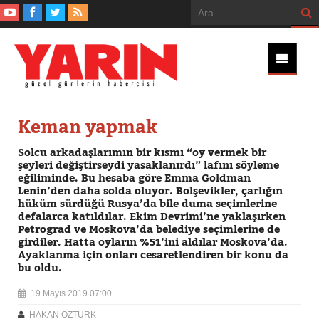
Keman yapmak
Solcu arkadaşlarımın bir kısmı “oy vermek bir
şeyleri değiştirseydi yasaklanırdı” lafını söyleme
eğiliminde. Bu hesaba göre Emma Goldman
Lenin’den daha solda oluyor. Bolşevikler, çarlığın
hüküm sürdüğü Rusya’da bile duma seçimlerine
defalarca katıldılar. Ekim Devrimi’ne yaklaşırken
Petrograd ve Moskova’da belediye seçimlerine de
girdiler. Hatta oyların %51’ini aldılar Moskova’da.
Ayaklanma için onları cesaretlendiren bir konu da
bu oldu.
19 Mayıs 2019 07:00
HAKAN ÖZTÜRK