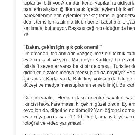
toplantıyı bitiriyor. Ardından kendi yapılarına gidiyorl
partilerin alışkanlığı iken artık “geçici eylem birlikle
hareketlenmelerin eylemlerine ‘kaç temsilci gönderse
değil, temsilen katılım artık bir genel kabul gibi... Çağr
katılımda’ bulunuyor. Başkası çağırıcı olduğunda hem
ki!
“Bakın, çekim için ışık çok önemli”
Unutmadan, toplantıların vazgeçilmez bir ‘teknik’ t
eylemin saati ve yeri... Malum yer Kadıköy, biraz zorla
İstiklal’i sevenler varsa belki bir de orası... Turistle
gidenler, e zaten medya mensupları da bayılıyor Pera’
için ancak Kartal ya da Bakırköy, yoksa akla bile gel
düzeyi ve medya mensuplarının erişebilirliği. Bu kada
Gelelim saate... Hemen klasik önerileri sayalım, saat 12
ikincisi hava kararmasın ki çekim güzel olsun! Eylem 
eyvallah da, diğerine ne demeli? Yani öğrenci derneğ
eylemi yapan da saat 17.00. Değil, ama ışık iyi, san
fotoğraf ve video yarışması!..