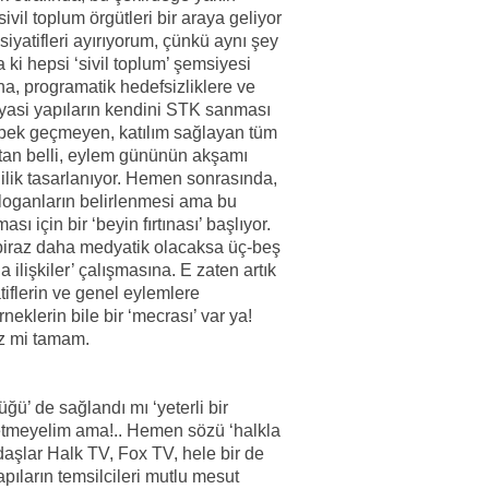
 sivil toplum örgütleri bir araya geliyor
isiyatifleri ayırıyorum, çünkü aynı şey
a ki hepsi ‘sivil toplum’ şemsiyesi
ına, programatik hedefsizliklere ve
Siyasi yapıların kendini STK sanması
e pek geçmeyen, katılım sağlayan tüm
ştan belli, eylem gününün akşamı
lik tasarlanıyor. Hemen sonrasında,
sloganların belirlenmesi ama bu
ı için bir ‘beyin fırtınası’ başlıyor.
t, biraz daha medyatik olacaksa üç-beş
la ilişkiler’ çalışmasına. E zaten artık
tiflerin ve genel eylemlere
klerin bile bir ‘mecrası’ var ya!
iz mi tamam.
ğü’ de sağlandı mı ‘yeterli bir
ık etmeyelim ama!.. Hemen sözü ‘halkla
adaşlar Halk TV, Fox TV, hele bir de
pıların temsilcileri mutlu mesut