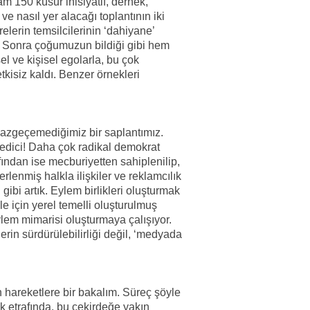
m 150 küsur inisiyatif, dernek,
 nasıl yer alacağı toplantının iki
vrelerin temsilcilerinin ‘dahiyane’
i. Sonra çoğumuzun bildiği gibi hem
l ve kişisel egolarla, bu çok
kisiz kaldı. Benzer örnekleri
 vazgeçemediğimiz bir saplantımız.
 edici! Daha çok radikal demokrat
fından ise mecburiyetten sahiplenilip,
lenmiş halkla ilişkiler ve reklamcılık
gibi artık. Eylem birlikleri oluşturmak
ele için yerel temelli oluşturulmuş
 eylem mimarisi oluşturmaya çalışıyor.
rin sürdürülebilirliği değil, ‘medyada
n hareketlere bir bakalım. Süreç şöyle
dek etrafında, bu çekirdeğe yakın