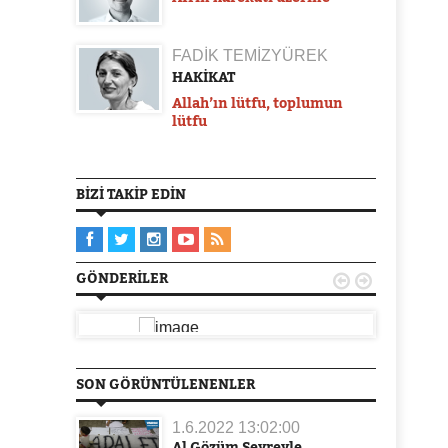
FADİK TEMİZYÜREK
HAKİKAT
Allah’ın lütfu, toplumun
lütfu
BIZI TAKIP EDIN
GÖNDERILER


SON GÖRÜNTÜLENENLER
1.6.2022 13:02:00
Al Gözüm Seyreyle