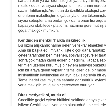
sahada olan ya da ‘olurmuş gibi’ yapan, yanılmıyorsa
meslek odası ve siyasi oluşumun imzalarının nerede ve
saatini kilitlemişti. Ardından da özellikle ekolojist çe
önerilerini makulleştirme çabasıyla enerji tükenmişt
siyasi sebepler ama ondan çok daha önemlisi örgütse
kapsayıcı olabilecek platform, hacmine göre müthiş et
çoğaltmak çok mümkün.
Kendinden menkul ‘halkla ilişkilercilik’
Bu bizim alışkanlık haline gelen ve tekrar etmekten
Ama bir başka eğilim var ki, işte o çok daha rahatsız
çevre tarafından benimsenen, sosyalist çevreler tara
sonra çok matah kabul edilen bir eğilim. Kabaca ezber
terimleri üzerine kurulmuş bir eylem anlayışı önkabul 
için bir araya gelen yapıların temsilcileri de, bir mes
inisiyatiflerin katılımcıları da aynı bakış açısıyla bir
Temel hedef katılım ya da sahada görünürlük, eylemle
yer almak’ gibi muğlak bir çerçeveye oturuyor.
Biraz medyatik ol, mutlu ol!
Öncelikle geçici eylem birlikleri şeklinde ortaya çıka
işliyor: Çeşitli siyasi yapıların oluşturduğu bir çekir