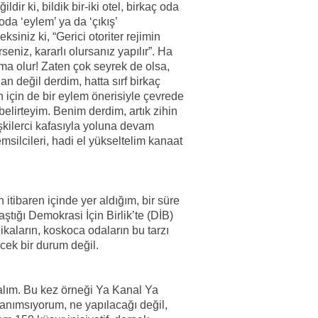
ldir ki, bildik bir-iki otel, birkaç oda
oda ‘eylem’ ya da ‘çıkış’
siniz ki, “Gerici otoriter rejimin
seniz, kararlı olursanız yapılır”. Ha
ama olur! Zaten çok seyrek de olsa,
an değil derdim, hatta sırf birkaç
n için de bir eylem önerisiyle çevrede
elirteyim. Benim derdim, artık zihin
lişkilerci kafasıyla yoluna devam
msilcileri, hadi el yükseltelim kanaat
tibaren içinde yer aldığım, bir süre
laştığı Demokrasi İçin Birlik’te (DİB)
kaların, koskoca odaların bu tarzı
cek bir durum değil.
kalım. Bu kez örneği Ya Kanal Ya
 anımsıyorum, ne yapılacağı değil,