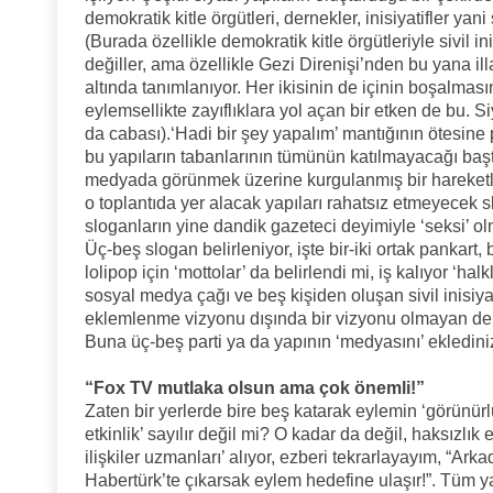
demokratik kitle örgütleri, dernekler, inisiyatifler yani
(Burada özellikle demokratik kitle örgütleriyle sivil in
değiller, ama özellikle Gezi Direnişi’nden bu yana ill
altında tanımlanıyor. Her ikisinin de içinin boşalmas
eylemsellikte zayıflıklara yol açan bir etken de bu. 
da cabası).‘Hadi bir şey yapalım’ mantığının ötesin
bu yapıların tabanlarının tümünün katılmayacağı ba
medyada görünmek üzerine kurgulanmış bir hareketli
o toplantıda yer alacak yapıları rahatsız etmeyecek 
sloganların yine dandik gazeteci deyimiyle ‘seksi’ olmas
Üç-beş slogan belirleniyor, işte bir-iki ortak pankar
lolipop için ‘mottolar’ da belirlendi mi, iş kalıyor ‘halk
sosyal medya çağı ve beş kişiden oluşan sivil inisiya
eklemlenme vizyonu dışında bir vizyonu olmayan derne
Buna üç-beş parti ya da yapının ‘medyasını’ ekledin
“Fox TV mutlaka olsun ama çok önemli!”
Zaten bir yerlerde bire beş katarak eylemin ‘görünürlü
etkinlik’ sayılır değil mi? O kadar da değil, haksızl
ilişkiler uzmanları’ alıyor, ezberi tekrarlayayım, “Ark
Habertürk’te çıkarsak eylem hedefine ulaşır!”. Tüm ya