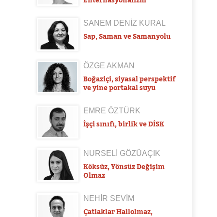
SANEM DENİZ KURAL
Sap, Saman ve Samanyolu
ÖZGE AKMAN
Boğaziçi, siyasal perspektif
ve yine portakal suyu
EMRE ÖZTÜRK
İşçi sınıfı, birlik ve DİSK
NURSELİ GÖZÜAÇIK
Köksüz, Yönsüz Değişim
Olmaz
NEHİR SEVİM
Çatlaklar Hallolmaz,