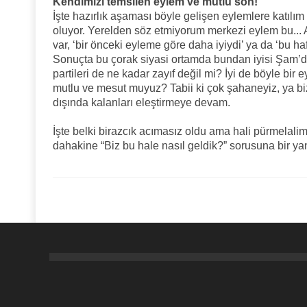
Kendimizi temsilen eylem ve mutlu son!
İşte hazırlık aşaması böyle gelişen eylemlere katılım
oluyor. Yerelden söz etmiyorum merkezi eylem bu... 
var, ‘bir önceki eyleme göre daha iyiydi’ ya da ‘bu haft
Sonuçta bu çorak siyasi ortamda bundan iyisi Şam’d
partileri de ne kadar zayıf değil mi? İyi de böyle bir
mutlu ve mesut muyuz? Tabii ki çok şahaneyiz, ya b
dışında kalanları eleştirmeye devam.
İşte belki birazcık acımasız oldu ama hali pürmelalim
dahakine “Biz bu hale nasıl geldik?” sorusuna bir y