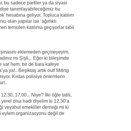
ar, bu sadece partiler ya da siyasi
ri’ diye tanımlayabileceğimiz bu
k’ hesabına geliyor. Topluca katılım
ıcı olan yapılar ise ‘ağırlıklı
en temsilen katılıma geçiyorlar tabii
artışmasını eklemeden geçmeyeyim,
dınız mı Şişli... Eğer ki bileşimde
r de var hem, bir de bara kafeye
ya ya!.. Beşiktaş artık out! Miting
miyor. Kıstas polisiye önlemlerin
r!..
.30, 17.00... Niye? İlki öğle tatili,
yerel olsa hadi diyelim ki 12.30’a
i veyahut emekliler derneği mi ki
ki eylem organizasyonu değil de