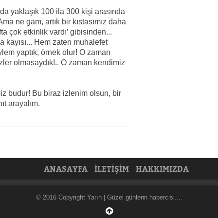
 da yaklaşık 100 ila 300 kişi arasında
Ama ne gam, artık bir kıstasımız daha
a çok etkinlik vardı’ gibisinden...
a kayısı... Hem zaten muhalefet
 eylem yaptık, örnek olur! O zaman
izler olmasaydık!.. O zaman kendimiz
iz budur! Bu biraz izlenim olsun, bir
anıt arayalım.
ANASAYFA
İLETİŞİM
HAKKIMIZDA
© 2016 Copyright Yarın | Güzel günlerin habercisi....