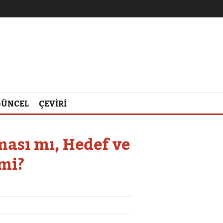
GÜNCEL
ÇEVİRİ
ması mı, Hedef ve
 mi?