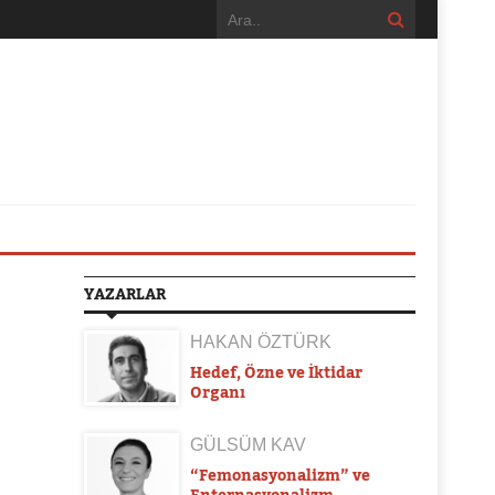
YAZARLAR
HAKAN ÖZTÜRK
Hedef, Özne ve İktidar
Organı
GÜLSÜM KAV
“Femonasyonalizm” ve
Enternasyonalizm