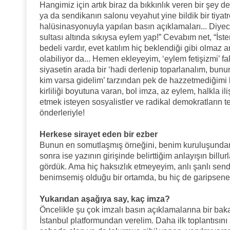
Hangimiz için artık biraz da bıkkınlık veren bir şey deği
ya da sendikanın salonu veyahut yine bildik bir tiyatr
halüsinasyonuyla yapılan basın açıklamaları... Diyecek
sultası altında sıkıysa eylem yap!” Cevabım net, “İster
bedeli vardır, evet katılım hiç beklendiği gibi olmaz 
olabiliyor da... Hemen ekleyeyim, ‘eylem fetişizmi’ fal
siyasetin arada bir ‘hadi derlenip toparlanalım, bunu
kim varsa gidelim’ tarzından pek de hazzetmediğimi b
kirliliği boyutuna varan, bol imza, az eylem, halkla i
etmek isteyen sosyalistler ve radikal demokratların te
önderleriyle!
Herkese sirayet eden bir ezber
Bunun en somutlaşmış örneğini, benim kuruluşundan i
sonra ise yazının girişinde belirttiğim anlayışın billur
gördük. Ama hiç haksızlık etmeyeyim, anlı şanlı sendi
benimsemiş olduğu bir ortamda, bu hiç de garipsene
Yukarıdan aşağıya say, kaç imza?
Öncelikle şu çok imzalı basın açıklamalarına bir ba
İstanbul platformundan verelim. Daha ilk toplantısını