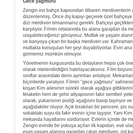
Gece yağmuru
Zengin evi bahçe kapısından itibaren merdivenlerin a
düzenlenmiş. Önce dış kapıyı geçerek özel bahçeye u
dizi merdiven tırmanmanız gerekli. Bahçeyi geçtikten
karşılıyor. Filmin ortalarında bu alana garajdan da 
ulaşabileceğimizi görüyoruz. Mutfak ve yaşam alanın
ve banyoya çıkan bir başka merdiven var. Kahraman
mutfakta konuşulan her şeyi duyabiliyorlar. Evin ana 
görmemiz mümkün olmuyor.
Yönetmenin kurgusunda bu detayların hepsi çok öneml
olarak nitelendirdiğini hatırlayacaksınız. Film boyu
sınıflar arasındaki derin ayrımları anlatıyor. Mekanl
biçimlerde yaratıyor. Filmin "gece yağmuru" sahnesi
koşan Kim ailesinin sürekli olarak aşağıya gittiklerin
felaketin hem de şehir altyapısının fakir semtleri y
olarak, yukarısının pisliği aşağısını basıp taşırıyor
aşağıdakiler oluyor. Açık bırakılan bir pencere, pis s
sokaktaki suyu da fakir evinin içine taşıyor. Yani Kim
mekanda hayatlarını sürdürüyor. Evlerin içinde de mer
Zengin evinde bir yokuşa açılan ilk kapıdan, eve ula
esas yaşam alanına garajdan çıkan merdiven, üst katl