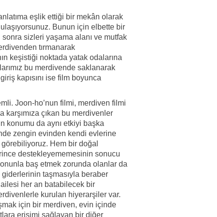
nlatıma eşlik ettiği bir mekân olarak
laşıyorsunuz. Bunun için elbette bir
 sonra sizleri yaşama alanı ve mutfak
merdivenden tırmanarak
ın keşistiği noktada yatak odalarına
larımız bu merdivende saklanarak
giriş kapısını ise film boyunca
i. Joon-ho’nun filmi, merdiven filmi
nca karşımıza çıkan bu merdivenler
arın konumu da aynı etkiyi başka
nde zengin evinden kendi evlerine
i görebiliyoruz. Hem bir doğal
eterince destekleyememesinin sonucu
 ve onunla baş etmek zorunda olanlar da
u giderlerinin taşmasıyla beraber
 ailesi her an batabilecek bir
divenlerle kurulan hiyerarşiler var.
şmak için bir merdiven, evin içinde
ara erişimi sağlayan bir diğer