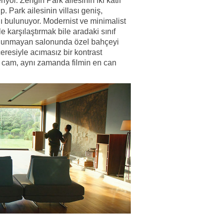
or. Zengin Park ailesinin iki katlı
p. Park ailesinin villası geniş,
ı bulunuyor. Modernist ve minimalist
le karşılaştırmak bile aradaki sınıf
bulunmayan salonunda özel bahçeyi
resiyle acımasız bir kontrast
a cam, aynı zamanda filmin en can