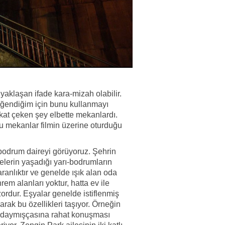
yaklaşan ifade kara-mizah olabilir.
eğendiğim için bunu kullanmayı
kat çeken şey elbette mekanlardı.
bu mekanlar filmin üzerine oturduğu
-bodrum daireyi görüyoruz. Şehrin
elerin yaşadığı yarı-bodrumların
ranlıktır ve genelde ışık alan oda
em alanları yoktur, hatta ev ile
ordur. Eşyalar genelde istiflenmiş
arak bu özellikleri taşıyor. Örneğin
londaymışçasına rahat konuşması