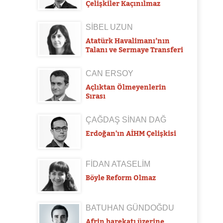
Çelişkiler Kaçınılmaz
SİBEL UZUN
Atatürk Havalimanı’nın
Talanı ve Sermaye Transferi
CAN ERSOY
Açlıktan Ölmeyenlerin
Sırası
ÇAĞDAŞ SİNAN DAĞ
Erdoğan'ın AİHM Çelişkisi
FİDAN ATASELİM
Böyle Reform Olmaz
BATUHAN GÜNDOĞDU
Afrin harekatı üzerine