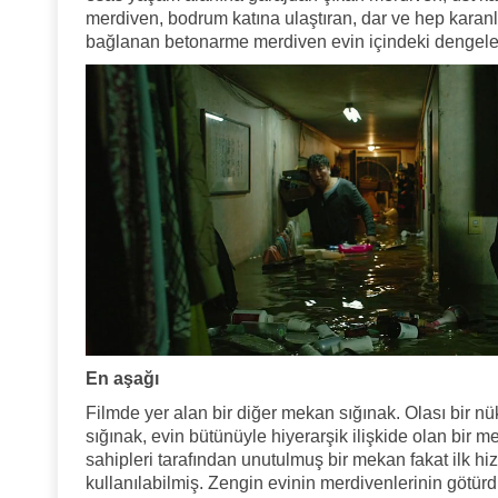
merdiven, bodrum katına ulaştıran, dar ve hep karanl
bağlanan betonarme merdiven evin içindeki dengeler
En aşağı
Filmde yer alan bir diğer mekan sığınak. Olası bir nü
sığınak, evin bütünüyle hiyerarşik ilişkide olan bir 
sahipleri tarafından unutulmuş bir mekan fakat ilk hi
kullanılabilmiş. Zengin evinin merdivenlerinin götür