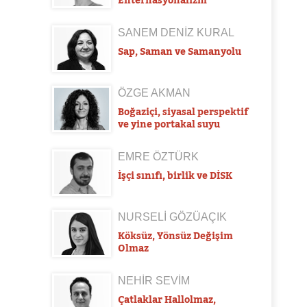
SANEM DENİZ KURAL
Sap, Saman ve Samanyolu
ÖZGE AKMAN
Boğaziçi, siyasal perspektif
ve yine portakal suyu
EMRE ÖZTÜRK
İşçi sınıfı, birlik ve DİSK
NURSELİ GÖZÜAÇIK
Köksüz, Yönsüz Değişim
Olmaz
NEHİR SEVİM
Çatlaklar Hallolmaz,