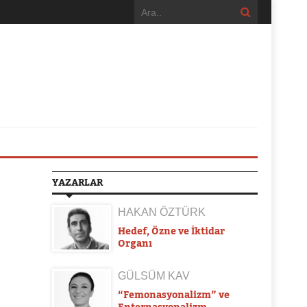
YAZARLAR
HAKAN ÖZTÜRK
Hedef, Özne ve İktidar
Organı
GÜLSÜM KAV
“Femonasyonalizm” ve
Enternasyonalizm