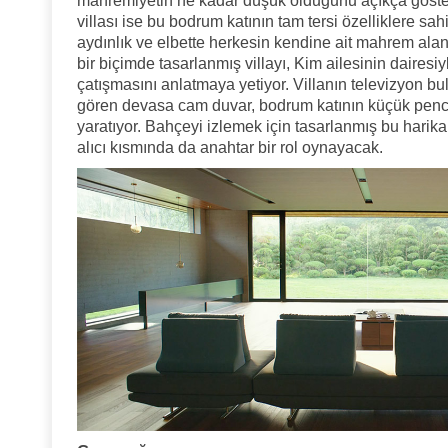
mahremiyetin ne kadar düşük olduğunu açıkça gösteriy
villası ise bu bodrum katının tam tersi özelliklere sahi
aydınlık ve elbette herkesin kendine ait mahrem alan
bir biçimde tasarlanmış villayı, Kim ailesinin dairesiy
çatışmasını anlatmaya yetiyor. Villanın televizyon 
gören devasa cam duvar, bodrum katının küçük pence
yaratıyor. Bahçeyi izlemek için tasarlanmış bu harik
alıcı kısmında da anahtar bir rol oynayacak.