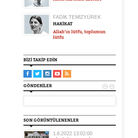
FADİK TEMİZYÜREK
HAKİKAT
Allah’ın lütfu, toplumun
lütfu
BIZI TAKIP EDIN
GÖNDERILER


SON GÖRÜNTÜLENENLER
1.6.2022 13:02:00