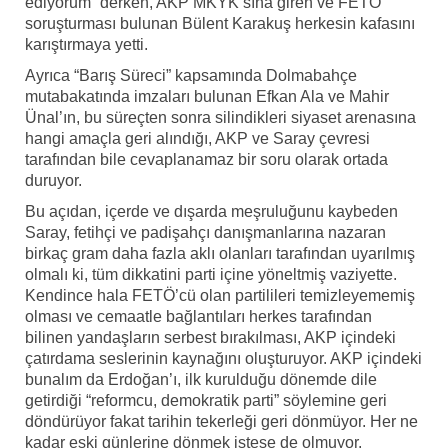
ediyorum” derken, AKP MKYK’sına giren ve FETÖ
soruşturması bulunan Bülent Karakuş herkesin kafasını
karıştırmaya yetti.
Ayrıca “Barış Süreci” kapsamında Dolmabahçe
mutabakatında imzaları bulunan Efkan Ala ve Mahir
Ünal’ın, bu süreçten sonra silindikleri siyaset arenasına
hangi amaçla geri alındığı, AKP ve Saray çevresi
tarafından bile cevaplanamaz bir soru olarak ortada
duruyor.
Bu açıdan, içerde ve dışarda meşruluğunu kaybeden
Saray, fetihçi ve padişahçı danışmanlarına nazaran
birkaç gram daha fazla aklı olanları tarafından uyarılmış
olmalı ki, tüm dikkatini parti içine yöneltmiş vaziyette.
Kendince hala FETÖ’cü olan partilileri temizleyememiş
olması ve cemaatle bağlantıları herkes tarafından
bilinen yandaşların serbest bırakılması, AKP içindeki
çatırdama seslerinin kaynağını oluşturuyor. AKP içindeki
bunalım da Erdoğan’ı, ilk kurulduğu dönemde dile
getirdiği “reformcu, demokratik parti” söylemine geri
döndürüyor fakat tarihin tekerleği geri dönmüyor. Her ne
kadar eski günlerine dönmek istese de olmuyor.