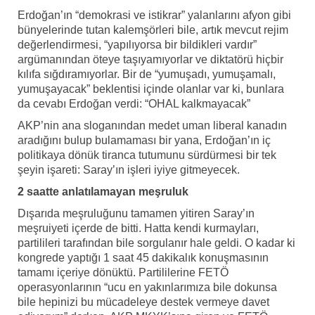
Erdoğan’ın “demokrasi ve istikrar” yalanlarını afyon gibi
bünyelerinde tutan kalemşörleri bile, artık mevcut rejim
değerlendirmesi, “yapılıyorsa bir bildikleri vardır”
argümanından öteye taşıyamıyorlar ve diktatörü hiçbir
kılıfa sığdıramıyorlar. Bir de “yumuşadı, yumuşamalı,
yumuşayacak” beklentisi içinde olanlar var ki, bunlara
da cevabı Erdoğan verdi: “OHAL kalkmayacak”
AKP’nin ana sloganından medet uman liberal kanadın
aradığını bulup bulamaması bir yana, Erdoğan’ın iç
politikaya dönük tiranca tutumunu sürdürmesi bir tek
şeyin işareti: Saray’ın işleri iyiye gitmeyecek.
2 saatte anlatılamayan meşruluk
Dışarıda meşruluğunu tamamen yitiren Saray’ın
meşruiyeti içerde de bitti. Hatta kendi kurmayları,
partilileri tarafından bile sorgulanır hale geldi. O kadar ki
kongrede yaptığı 1 saat 45 dakikalık konuşmasının
tamamı içeriye dönüktü. Partililerine FETÖ
operasyonlarının “ucu en yakınlarımıza bile dokunsa
bile hepinizi bu mücadeleye destek vermeye davet