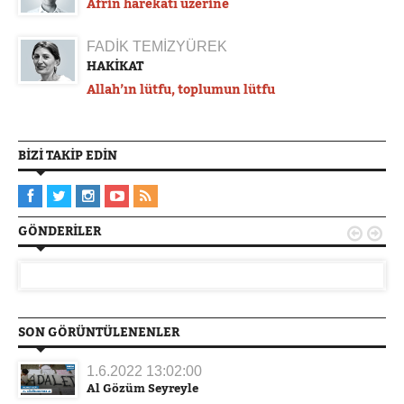
Afrin harekatı üzerine
FADİK TEMİZYÜREK
HAKİKAT
Allah’ın lütfu, toplumun lütfu
BIZI TAKIP EDIN
GÖNDERILER


SON GÖRÜNTÜLENENLER
1.6.2022 13:02:00
Al Gözüm Seyreyle