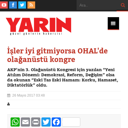
İşler iyi gitmiyorsa OHAL'de
olağanüstü kongre
AKP’nin 3. Olağanüstü Kongresi için yazılan “Yeni
Atılım Dönemi: Demokrasi, Reform, Değişim” olsa
da okunan “Eski Tas Eski Hamam: Korku, Hamaset,
Diktatörlük” oldu.
26 Mayıs 2017 03:48
WhatsApp
Email
Print
Twitter
Facebook