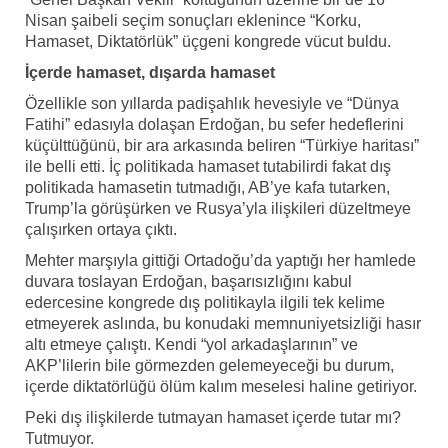
Nisan şaibeli seçim sonuçları eklenince “Korku,
Hamaset, Diktatörlük” üçgeni kongrede vücut buldu.
İçerde hamaset, dışarda hamaset
Özellikle son yıllarda padişahlık hevesiyle ve “Dünya
Fatihi” edasıyla dolaşan Erdoğan, bu sefer hedeflerini
küçülttüğünü, bir ara arkasında beliren “Türkiye haritası”
ile belli etti. İç politikada hamaset tutabilirdi fakat dış
politikada hamasetin tutmadığı, AB’ye kafa tutarken,
Trump’la görüşürken ve Rusya’yla ilişkileri düzeltmeye
çalışırken ortaya çıktı.
Mehter marşıyla gittiği Ortadoğu’da yaptığı her hamlede
duvara toslayan Erdoğan, başarısızlığını kabul
edercesine kongrede dış politikayla ilgili tek kelime
etmeyerek aslında, bu konudaki memnuniyetsizliği hasır
altı etmeye çalıştı. Kendi “yol arkadaşlarının” ve
AKP’lilerin bile görmezden gelemeyeceği bu durum,
içerde diktatörlüğü ölüm kalım meselesi haline getiriyor.
Peki dış ilişkilerde tutmayan hamaset içerde tutar mı?
Tutmuyor.