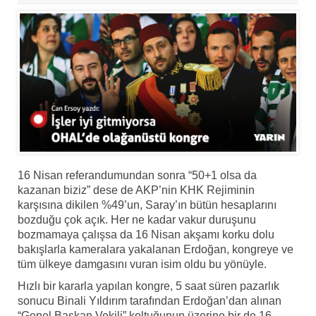
16 Nisan referandumundan sonra “50+1 olsa da
kazanan biziz” dese de AKP’nin KHK Rejiminin
karşısına dikilen %49’un, Saray’ın bütün hesaplarını
bozduğu çok açık. Her ne kadar vakur duruşunu
bozmamaya çalışsa da 16 Nisan akşamı korku dolu
bakışlarla kameralara yakalanan Erdoğan, kongreye ve
tüm ülkeye damgasını vuran isim oldu bu yönüyle.
Hızlı bir kararla yapılan kongre, 5 saat süren pazarlık
sonucu Binali Yıldırım tarafından Erdoğan’dan alınan
“Genel Başkan Vekili” koltuğunun üzerine bir de 16