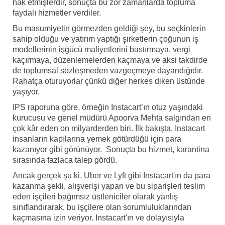
hak etmişlerdir, sonuçta bu zor zamanlarda topluma
faydalı hizmetler verdiler.
Bu masumiyetin görmezden geldiği şey, bu seçkinlerin
sahip olduğu ve yatırım yaptığı şirketlerin çoğunun iş
modellerinin işgücü maliyetlerini bastırmaya, vergi
kaçırmaya, düzenlemelerden kaçmaya ve aksi takdirde
de toplumsal sözleşmeden vazgeçmeye dayandığıdır.
Rahatça oturuyorlar çünkü diğer herkes diken üstünde
yaşıyor.
IPS raporuna göre, örneğin Instacart’ın otuz yaşındaki
kurucusu ve genel müdürü Apoorva Mehta salgından en
çok kâr eden on milyarderden biri. İlk bakışta, Instacart
insanların kapılarına yemek götürdüğü için para
kazanıyor gibi görünüyor. Sonuçta bu hizmet, karantina
sırasında fazlaca talep gördü.
Ancak gerçek şu ki, Uber ve Lyft gibi Instacart'ın da para
kazanma şekli, alışverişi yapan ve bu siparişleri teslim
eden işçileri bağımsız üstleniciler olarak yanlış
sınıflandırarak, bu işçilere olan sorumluluklarından
kaçmasına izin veriyor. Instacart'ın ve dolayısıyla