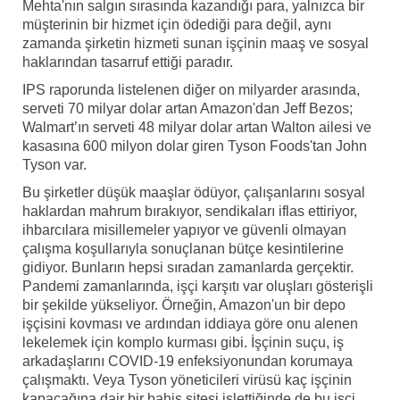
Mehta'nın salgın sırasında kazandığı para, yalnızca bir
müşterinin bir hizmet için ödediği para değil, aynı
zamanda şirketin hizmeti sunan işçinin maaş ve sosyal
haklarından tasarruf ettiği paradır.
IPS raporunda listelenen diğer on milyarder arasında,
serveti 70 milyar dolar artan Amazon'dan Jeff Bezos;
Walmart’ın serveti 48 milyar dolar artan Walton ailesi ve
kasasına 600 milyon dolar giren Tyson Foods'tan John
Tyson var.
Bu şirketler düşük maaşlar ödüyor, çalışanlarını sosyal
haklardan mahrum bırakıyor, sendikaları iflas ettiriyor,
ihbarcılara misillemeler yapıyor ve güvenli olmayan
çalışma koşullarıyla sonuçlanan bütçe kesintilerine
gidiyor. Bunların hepsi sıradan zamanlarda gerçektir.
Pandemi zamanlarında, işçi karşıtı var oluşları gösterişli
bir şekilde yükseliyor. Örneğin, Amazon'un bir depo
işçisini kovması ve ardından iddiaya göre onu alenen
lekelemek için komplo kurması gibi. İşçinin suçu, iş
arkadaşlarını COVID-19 enfeksiyonundan korumaya
çalışmaktı. Veya Tyson yöneticileri virüsü kaç işçinin
kapacağına dair bir bahis sitesi işlettiğinde de bu işçi