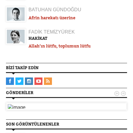
BATUHAN GÜNDOĞDU
Afrin harekatı üzerine
FADİK TEMİZYÜREK
HAKİKAT
Allah’ın lütfu, toplumun lütfu
BIZI TAKIP EDIN
GÖNDERILER


SON GÖRÜNTÜLENENLER