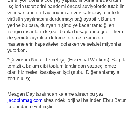
Bir trilyon dolarla çok şey yapılabilir. Amerika'daki tüm
işçilerin ücretlerini pandemi öncesi seviyelerde tutabilir
ve insanların dört ay boyunca evde kalmasıyla birlikte
virüsün yayılmasını durdurmayı sağlayabilir. Bunun
yerine bu para, dünyanın şimdiye kadar tanıdığı en
zengin insanların kişisel banka hesaplarına girdi - hem
de yemek kuyrukları kilometrelerce uzanırken,
hastanelerin kapasiteleri dolarken ve sefalet milyonları
yutarken.
*Çevirenin Notu - Temel İşçi (Essential Workers): Sağlık,
temizlik, bakım gibi toplum tarafından vazgeçilemez
olan hizmetleri karşılayan işçi grubu. Diğer anlamıyla
zorunlu işçi.
Meagan Day tarafından kaleme alınan bu yazı
jacobinmag.com
sitesindeki orijinal halinden Ebru Batur
tarafından çevrilmiştir.